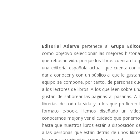
Editorial Adarve
pertenece al
Grupo Editor
como objetivo seleccionar las mejores historia
que rebosan vida: porque los libros cuentan lo 
una editorial española actual, que cuenta con
dar a conocer y con un público al que le gustan
equipo se compone, por tanto, de personas que
a los lectores de libros. A los que leen sobre u
gustan de saborear las páginas al pasarlas. A 
librerías de toda la vida y a los que prefieren
formato e-book. Hemos diseñado un víde
conocernos mejor y ver el cuidado que ponemos 
hasta que nuestros libros están a disposición d
a las personas que están detrás de unos lib
lectores tan exigentes como lo es usted.