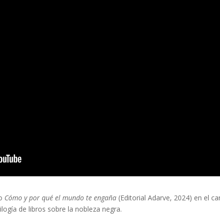
ro
Cómo y por qué el mundo te engaña
(Editorial Adarve, 2024) en el c
rilogía de libros sobre la nobleza negra.