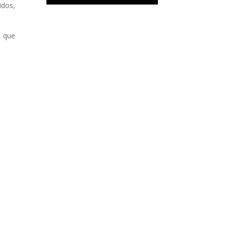
idos,
, que