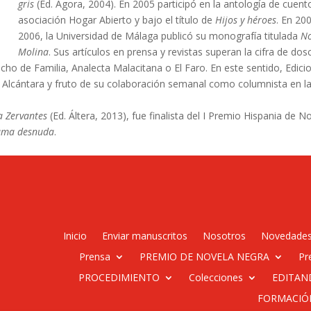
gris
(Ed. Ágora, 2004). En 2005 participó en la antología de cuen
asociación Hogar Abierto y bajo el título de
Hijos y héroes
. En 20
2006, la Universidad de Málaga publicó su monografía titulada
No
Molina
. Sus artículos en prensa y revistas superan la cifra de d
echo de Familia, Analecta Malacitana o El Faro. En este sentido, Edic
 Alcántara y fruto de su colaboración semanal como columnista en la
a Zervantes
(Ed. Áltera, 2013), fue finalista del I Premio Hispania de N
uma desnuda
.
Inicio
Enviar manuscritos
Nosotros
Novedade
Prensa
PREMIO DE NOVELA NEGRA
Pr
PROCEDIMIENTO
Colecciones
EDITAN
FORMACIÓ