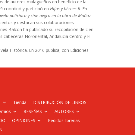
tos de autores malagueños en beneficio de la
09 coordinó y participó en
Hijos y héroes II
. En
vela policíaca y cine negro en la obra de Muñoz
oscientos y destacan sus colaboraciones
iones Balcón ha publicado su recopilación de cien
s cabeceras Nororiental, Andalucía Centro y El
ovela Histórica. En 2016 publica, con Ediciones
s
Tienda
DISTRIBUCIÓN DE LIBROS
emios
RESEÑAS
AUTORES
DO
OPINIONES
Pedidos librerías
N