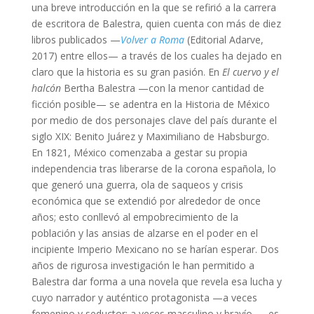
una breve introducción en la que se refirió a la carrera
de escritora de Balestra, quien cuenta con más de diez
libros publicados —
Volver a Roma
(Editorial Adarve,
2017) entre ellos— a través de los cuales ha dejado en
claro que la historia es su gran pasión. En
El cuervo y el
halcón
Bertha Balestra —con la menor cantidad de
ficción posible— se adentra en la Historia de México
por medio de dos personajes clave del país durante el
siglo XIX: Benito Juárez y Maximiliano de Habsburgo.
En 1821, México comenzaba a gestar su propia
independencia tras liberarse de la corona española, lo
que generó una guerra, ola de saqueos y crisis
económica que se extendió por alrededor de once
años; esto conllevó al empobrecimiento de la
población y las ansias de alzarse en el poder en el
incipiente Imperio Mexicano no se harían esperar. Dos
años de rigurosa investigación le han permitido a
Balestra dar forma a una novela que revela esa lucha y
cuyo narrador y auténtico protagonista —a veces
femenino y seductor; a veces masculino y bravío — es