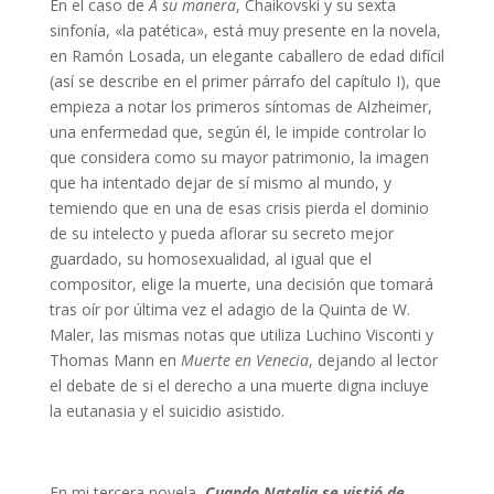
En el caso de
A su manera
, Chaikovski y su sexta
sinfonía, «la patética», está muy presente en la novela,
en Ramón Losada, un elegante caballero de edad difícil
(así se describe en el primer párrafo del capítulo I), que
empieza a notar los primeros síntomas de Alzheimer,
una enfermedad que, según él, le impide controlar lo
que considera como su mayor patrimonio, la imagen
que ha intentado dejar de sí mismo al mundo, y
temiendo que en una de esas crisis pierda el dominio
de su intelecto y pueda aflorar su secreto mejor
guardado, su homosexualidad, al igual que el
compositor, elige la muerte, una decisión que tomará
tras oír por última vez el adagio de la Quinta de W.
Maler, las mismas notas que utiliza Luchino Visconti y
Thomas Mann en
Muerte en Venecia
, dejando al lector
el debate de si el derecho a una muerte digna incluye
la eutanasia y el suicidio asistido.
En mi tercera novela,
Cuando Natalia se vistió de