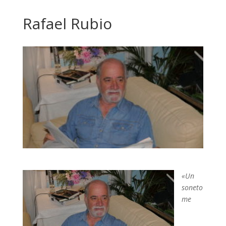
Rafael Rubio
«Un
soneto
me