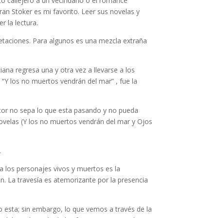
ato callejero a un vecindario o el romance
an Stoker es mi favorito. Leer sus novelas y
r la lectura.
etaciones. Para algunos es una mezcla extraña
ciana regresa una y otra vez a llevarse a los
, “Y los no muertos vendrán del mar” , fue la
ector no sepa lo que esta pasando y no pueda
 novelas (Y los no muertos vendrán del mar y Ojos
.
a los personajes vivos y muertos es la
ón. La travesía es atemorizante por la presencia
 esta; sin embargo, lo que vemos a través de la