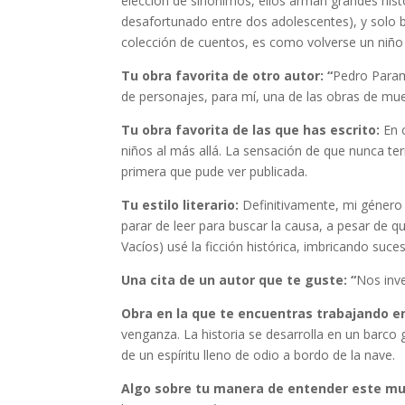
elección de sinónimos, ellos arman grandes histor
desafortunado entre dos adolescentes), y solo b
colección de cuentos, es como volverse un niño a
Tu obra favorita de otro autor: “
Pedro Param
de personajes, para mí, una de las obras de mue
Tu obra favorita de las que has escrito:
En 
niños al más allá. La sensación de que nunca term
primera que pude ver publicada.
Tu estilo literario:
Definitivamente, mi género 
parar de leer para buscar la causa, a pesar de q
Vacíos) usé la ficción histórica, imbricando suc
Una cita de un autor que te guste: “
Nos inve
Obra en la que te encuentras trabajando en
venganza. La historia se desarrolla en un barco g
de un espíritu lleno de odio a bordo de la nave.
Algo sobre tu manera de entender este m