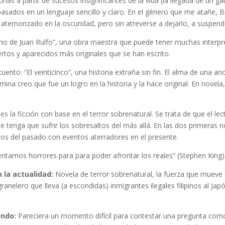
ias a partir de sucesos insignificantes de la vida (la llegada de un g
asados en un lenguaje sencillo y claro. En el género que me atañe, Br
temorizado en la oscuridad, pero sin atreverse a dejarlo, a suspende
o de Juan Rulfo”, una obra maestra que puede tener muchas interpr
rtos y aparecidos más originales que se han escrito.
cuento: “El veinticinco”, una historia extraña sin fin. El alma de una an
ina creo que fue un logro en la historia y la hace original. En novela
es la ficción con base en el terror sobrenatural. Se trata de que el l
ue tenga que sufrir los sobresaltos del más allá. En las dos primeras
esos del pasado con eventos aterradores en el presente.
ntamos horrores para para poder afrontar los reales” (Stephen King)
 la actualidad:
Novela de terror sobrenatural, la fuerza que mueve 
ranelero que lleva (a escondidas) inmigrantes ilegales filipinos al Jap
undo:
Pareciera un momento difícil para contestar una pregunta como