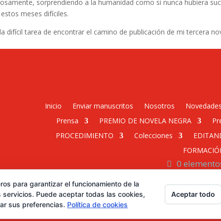
curiosamente, sorprendiendo a la humanidad como si nunca hubiera suce
estos meses difíciles.
a difícil tarea de encontrar el camino de publicación de mi tercera no
Inicio
Enviar manuscritos
Nosotros
Novedade
Prensa
PREMIO DE NOVELA NEGRA
Pr
PROCEDIMIENTO
Colecciones
EDITAN
FORMACIÓ
0 elemento
ros para garantizar el funcionamiento de la
Desarrollado por Diseñador
Aceptar todo
 servicios. Puede aceptar todas las cookies,
rar sus preferencias.
Política de cookies