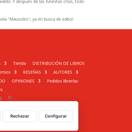
dido. Y después de las funestas crisis, todo
vela “Mausoleo”, ya en busca de editor.
s
Tienda
DISTRIBUCIÓN DE LIBROS
emios
RESEÑAS
AUTORES
DO
OPINIONES
Pedidos librerías
N
s
 web para empresas
Rechazar
Configurar