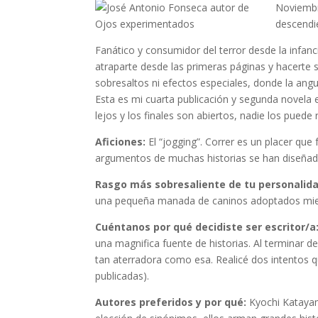
Noviembr
descendi
Fanático y consumidor del terror desde la infanci
atraparte desde las primeras páginas y hacerte sen
sobresaltos ni efectos especiales, donde la angu
Esta es mi cuarta publicación y segunda novela 
lejos y los finales son abiertos, nadie los puede r
Aficiones:
El “jogging”. Correr es un placer que
argumentos de muchas historias se han diseñado 
Rasgo más sobresaliente de tu personalida
una pequeña manada de caninos adoptados mientra
Cuéntanos por qué decidiste ser escritor/a
una magnifica fuente de historias. Al terminar d
tan aterradora como esa. Realicé dos intentos qu
publicadas).
Autores preferidos y por qué:
Kyochi Katayam