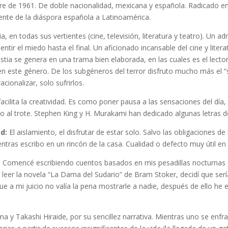
e de 1961. De doble nacionalidad, mexicana y española. Radicado en
ente de la diáspora española a Latinoamérica.
a, en todas sus vertientes (cine, televisión, literatura y teatro). Un
tir el miedo hasta el final. Un aficionado incansable del cine y literatu
stia se genera en una trama bien elaborada, en las cuales es el lecto
en este género. De los subgéneros del terror disfruto mucho más el “
acionalizar, solo sufrirlos.
 facilita la creatividad. Es como poner pausa a las sensaciones del dí
al trote. Stephen King y H. Murakami han dedicado algunas letras de
d:
El aislamiento, el disfrutar de estar solo. Salvo las obligaciones de 
s escribo en un rincón de la casa. Cualidad o defecto muy útil en el
:
Comencé escribiendo cuentos basados en mis pesadillas nocturnas d
e leer la novela “La Dama del Sudario” de Bram Stoker, decidí que ser
e a mi juicio no valía la pena mostrarle a nadie, después de ello he e
a y Takashi Hiraide, por su sencillez narrativa. Mientras uno se enfr