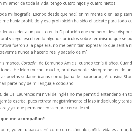
 mi amor de toda la vida, tengo cuatro hijos y cuatro nietos.
oda mi biografía. Escribo desde que nací, en mi mente o en las pizar
 me había prohibido y esa prohibición ha sido el acicate para todo c
oder acceder a un puesto en la Diputación que me permitiese dispon
toral y seguí escribiendo algunos artículos sobre feminismo que se pub
rrativa fueron a la papelera, no me permitían expresar lo que sentía n
treverme nunca a hacerlo real y sacarlo de mí.
 mis manos,
Corazón
, de Edmundo Amicis, cuando tenía 8 años. Cuan
ciones. He leído mucho, mucho, profusamente, siempre he tenido un 
Las poetas sudamericanas como Juana de Ibarbourou, Alfonsina Storn
an parte hoy de mi lenguaje cotidiano.
s
, de DH.Laurence; mi nivel de inglés no me permitió entenderlo en to
jamás escrita, pues retrata magistralmente el lazo indisoluble y tanta
tero y yo
, que permanecen siempre cerca de mí.
as que me acompañan?
te, yo en tu barca seré como un escándalo», «Si la vida es amor, b