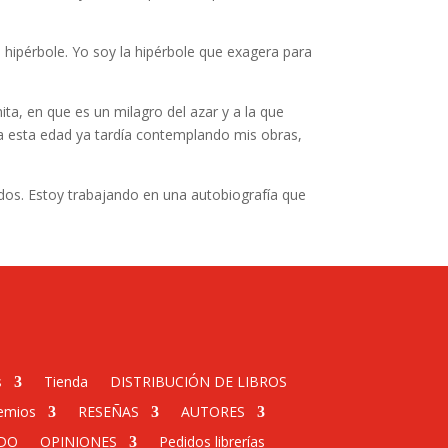
 hipérbole. Yo soy la hipérbole que exagera para
nita, en que es un milagro del azar y a la que
a esta edad ya tardía contemplando mis obras,
nados. Estoy trabajando en una autobiografía que
s
Tienda
DISTRIBUCIÓN DE LIBROS
emios
RESEÑAS
AUTORES
DO
OPINIONES
Pedidos librerías