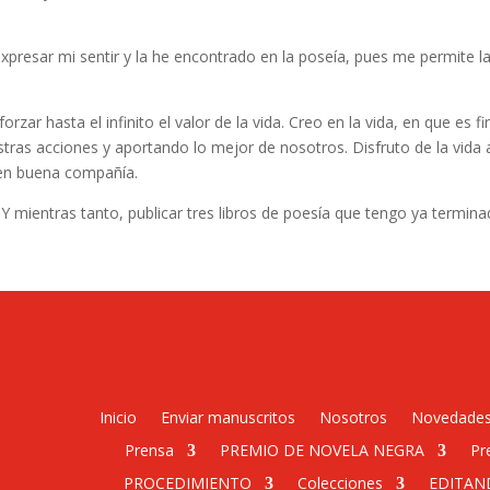
resar mi sentir y la he encontrado en la poseía, pues me permite la
zar hasta el infinito el valor de la vida. Creo en la vida, en que es fi
as acciones y aportando lo mejor de nosotros. Disfruto de la vida 
é en buena compañía.
a. Y mientras tanto, publicar tres libros de poesía que tengo ya termi
Inicio
Enviar manuscritos
Nosotros
Novedade
Prensa
PREMIO DE NOVELA NEGRA
Pr
PROCEDIMIENTO
Colecciones
EDITAN