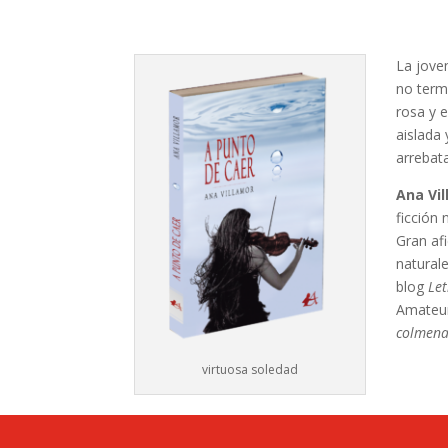
La joven
no term
rosa y 
aislada
arrebat
Ana Vi
ficción
Gran afi
natural
blog
Le
Amateur
colmen
virtuosa soledad