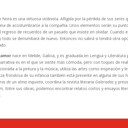
 Nora es una virtuosa violinista. Afligida por la pérdida de sus sere
ina de acostumbrarse a la compañía. Unos elementos serán su punto 
el regreso de recuerdos de un pasado que insiste en olvidar. Cuando 
 y todo se derrumbará de nuevo. Entonces no sabrá si tendrá otra opo
ado.
llamor
nace en Melide, Galicia, y es graduada en Lengua y Literatura 
 narrativa es en el que se siente más cómoda, pero con toques de real
cionada a la pintura y la música, utiliza las artes como inspiración y 
eza frondosa de su infancia también está presente en alguna de sus his
tras de un alma inquieta
, coordina la revista literaria
Galeradas
y presi
s. Entre sus obras, podemos encontrar relatos cortos y ensayos lit
a
.