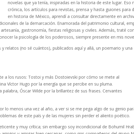
novelas que ya tenía, inspiradas en la historia de este lugar. Eso
crónica, los artículos para revistas, prensa y hasta guiones par
en historia de México, aprendí a consultar directamente en archi
radicionales de la demarcación. Enamorada del patrimonio cultural, em
artesanía, gastronomía, fiestas religiosas y civiles. Además, traté co
 conocer la psicología de los poderosos, siempre presente en mis nove
s y relatos (no sé cuántos), publicados aquí y allá, un poemario y u
nte a los rusos: Tostoi y más Dostoievski por cómo se mete al
ina Víctor Hugo por la energía que se percibe en su pluma.
 palabra, Óscar Wilde por la brillantez de sus frases. Cervantes
por lo menos una vez al año, a ver si se me pega algo de su genio pa
blemas de este país y de las mujeres sin perder el aliento poético.
icente y muy crítica; sin embargo soy incondicional de Bohumil Hra
de amigos y amigas bien cercanas, como mis compañeros del grupo 