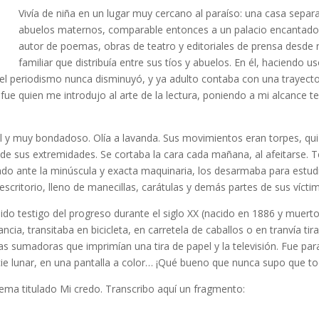
Vivía de niña en un lugar muy cercano al paraíso: una casa separ
abuelos maternos, comparable entonces a un palacio encantado.
autor de poemas, obras de teatro y editoriales de prensa desde
familiar que distribuía entre sus tíos y abuelos. En él, haciendo
or el periodismo nunca disminuyó, y ya adulto contaba con una traye
 fue quien me introdujo al arte de la lectura, poniendo a mi alcance te
ul y muy bondadoso. Olía a lavanda. Sus movimientos eran torpes, qu
e sus extremidades. Se cortaba la cara cada mañana, al afeitarse. Te
cinado ante la minúscula y exacta maquinaria, los desarmaba para estu
escritorio, lleno de manecillas, carátulas y demás partes de sus vícti
do testigo del progreso durante el siglo XX (nacido en 1886 y muert
cia, transitaba en bicicleta, en carretela de caballos o en tranvía tir
, las sumadoras que imprimían una tira de papel y la televisión. Fue p
ie lunar, en una pantalla a color… ¡Qué bueno que nunca supo que to
ema titulado Mi credo. Transcribo aquí un fragmento: