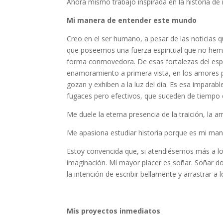
Ahora mismo trabajo inspirada en la historia de m
Mi manera de entender este mundo
Creo en el ser humano, a pesar de las noticias q
que poseemos una fuerza espiritual que no hem
forma conmovedora. De esas fortalezas del espí
enamoramiento a primera vista, en los amores pl
gozan y exhiben a la luz del día. Es esa imparab
fugaces pero efectivos, que suceden de tiempo e
Me duele la eterna presencia de la traición, la 
Me apasiona estudiar historia porque es mi man
Estoy convencida que, si atendiésemos más a l
imaginación. Mi mayor placer es soñar. Soñar do
la intención de escribir bellamente y arrastrar a l
Mis proyectos inmediatos