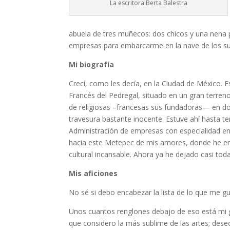
La escritora Berta Balestra
abuela de tres muñecos: dos chicos y una nena p
empresas para embarcarme en la nave de los sueñ
Mi biografía
Crecí, como les decía, en la Ciudad de México. 
Francés del Pedregal, situado en un gran terreno
de religiosas –francesas sus fundadoras— en don
travesura bastante inocente. Estuve ahí hasta te
Administración de empresas con especialidad en 
hacia este Metepec de mis amores, donde he enc
cultural incansable. Ahora ya he dejado casi tod
Mis aficiones
No sé si debo encabezar la lista de lo que me gu
Unos cuantos renglones debajo de eso está mi gu
que considero la más sublime de las artes; dese