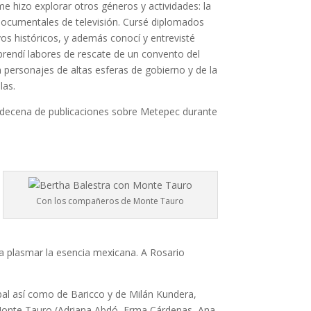
 me hizo explorar otros géneros y actividades: la
a documentales de televisión. Cursé diplomados
vos históricos, y además conocí y entrevisté
prendí labores de rescate de un convento del
n personajes de altas esferas de gobierno y de la
las.
na decena de publicaciones sobre Metepec durante
Con los compañeros de Monte Tauro
ra plasmar la esencia mexicana. A Rosario
bal así como de Baricco y de Milán Kundera,
Monte Tauro (Adriana Abdó, Erma Cárdenas, Ana