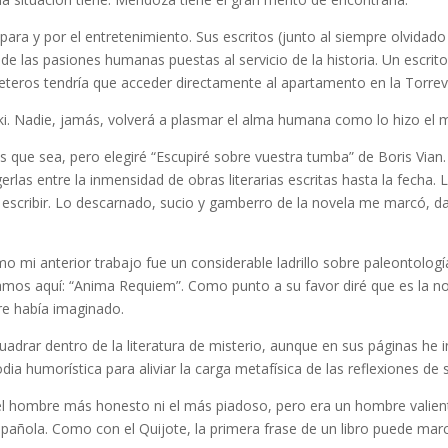
 para y por el entretenimiento. Sus escritos (junto al siempre olvidad
ta de las pasiones humanas puestas al servicio de la historia. Un escr
eros tendría que acceder directamente al apartamento en la Torrevie
i. Nadie, jamás, volverá a plasmar el alma humana como lo hizo el má
es que sea, pero elegiré “Escupiré sobre vuestra tumba” de Boris Vian
gerlas entre la inmensidad de obras literarias escritas hasta la fecha
escribir. Lo descarnado, sucio y gamberro de la novela me marcó, da
o mi anterior trabajo fue un considerable ladrillo sobre paleontolo
amos aquí: “Anima Requiem”. Como punto a su favor diré que es la no
pre había imaginado.
uadrar dentro de la literatura de misterio, aunque en sus páginas h
odia humorística para aliviar la carga metafísica de las reflexiones de 
el hombre más honesto ni el más piadoso, pero era un hombre valient
española. Como con el Quijote, la primera frase de un libro puede marc