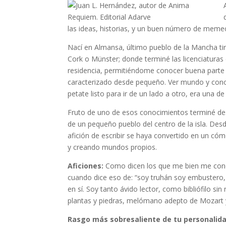
las ideas, historias, y un buen número de memec
Nací en Almansa, último pueblo de la Mancha tir
Cork o Münster; donde terminé las licenciaturas 
residencia, permitiéndome conocer buena parte d
caracterizado desde pequeño. Ver mundo y conoce
petate listo para ir de un lado a otro, era una 
Fruto de uno de esos conocimientos terminé de
de un pequeño pueblo del centro de la isla. Des
afición de escribir se haya convertido en un cóm
y creando mundos propios.
Aficiones:
Como dicen los que me bien me conoc
cuando dice eso de: “soy truhán soy embustero, 
en sí. Soy tanto ávido lector, como bibliófilo s
plantas y piedras, melómano adepto de Mozart y 
Rasgo más sobresaliente de tu personalida