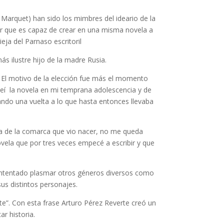
o Marquet) han sido los mimbres del ideario de la
itor que es capaz de crear en una misma novela a
ja del Parnaso escritoril
s ilustre hijo de la madre Rusia.
. El motivo de la elección fue más el momento
. Leí la novela en mi temprana adolescencia y de
ndo una vuelta a lo que hasta entonces llevaba
gía de la comarca que vio nacer, no me queda
vela que por tres veces empecé a escribir y que
e intentado plasmar otros géneros diversos como
sus distintos personajes.
e”. Con esta frase Arturo Pérez Reverte creó un
ar historia.