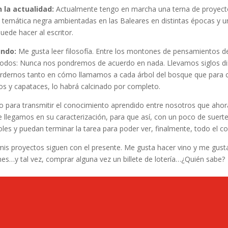
 la actualidad:
Actualmente tengo en marcha una terna de proyecto
temática negra ambientadas en las Baleares en distintas épocas y 
puede hacer al escritor.
undo:
Me gusta leer filosofía. Entre los montones de pensamientos 
odos: Nunca nos pondremos de acuerdo en nada. Llevamos siglos disc
erdernos tanto en cómo llamamos a cada árbol del bosque que para c
vos y capataces, lo habrá calcinado por completo.
 para transmitir el conocimiento aprendido entre nosotros que ahora 
llegamos en su caracterización, para que así, con un poco de suerte
 y puedan terminar la tarea para poder ver, finalmente, todo el co
s proyectos siguen con el presente. Me gusta hacer vino y me gusta es
es…y tal vez, comprar alguna vez un billete de lotería…¿Quién sabe?