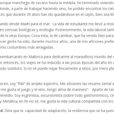
Aunque manchego de secano hasta la médula, he terminado viviendo e
donde, a parte de trabajar haciendo vino, he podido encontrar los rat
es que durante 39 años han ido quedándose en el cajón, bien sea lite
ando desde Madrí para el mar. La vida de estudiante me llevó a resid
en ciencias biológicas y enología. Posteriormente, la vida laboral ta
e la vieja Europa. Cosa esta, la de cambiar, que ha venido bien par
r gente ha sido, durante muchos años, una de mis aficiones preferid
de mis costumbres más arraigadas.
sembarcando en Mallorca para dedicarme al maravilloso mundo del 
de entonces, los viajes se ha reducido a las pocas épocas del año en
odo sustituto. Si no se puede viajar físicamente a sitios, por mero p
en, soy ”friki” de amplio espectro. Mis aficiones las resume Serrat 
me gusta el juego y el vino, tengo alma de marinero”. Aparte de tan i
in remedio. Soy esgrimista, excursionista (sobre todo gastronómico), 
Metallica; en fin no sé, me gusta la vida cultural compartida con los
d:
Diría que la capacidad de adaptación, la resiliencia que se ha p