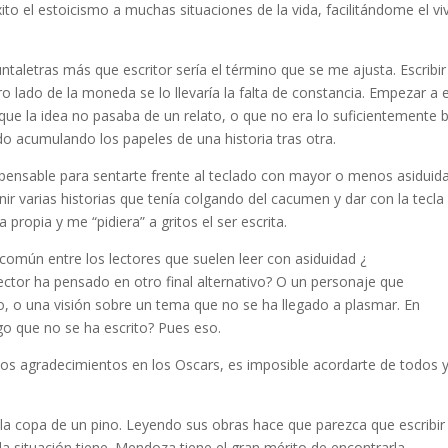
ito el estoicismo a muchas situaciones de la vida, facilitándome el 
untaletras más que escritor sería el término que se me ajusta. Escribi
lado de la moneda se lo llevaría la falta de constancia. Empezar a esc
rque la idea no pasaba de un relato, o que no era lo suficientemente 
ido acumulando los papeles de una historia tras otra.
ispensable para sentarte frente al teclado con mayor o menos asiduidad
nir varias historias que tenía colgando del cacumen y dar con la tecla
propia y me “pidiera” a gritos el ser escrita.
común entre los lectores que suelen leer con asiduidad ¿
ector ha pensado en otro final alternativo? O un personaje que
jo, o una visión sobre un tema que no se ha llegado a plasmar. En
o que no se ha escrito? Pues eso.
os agradecimientos en los Oscars, es imposible acordarte de todos 
 copa de un pino. Leyendo sus obras hace que parezca que escribir es
da situación tiene. Mendoza tiene el gran mérito de encontrarla.