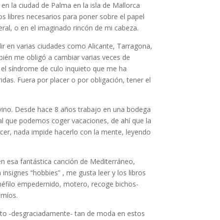
n la ciudad de Palma en la isla de Mallorca
os libres necesarios para poner sobre el papel
ral, o en el imaginado rincón de mi cabeza.
ir en varias ciudades como Alicante, Tarragona,
mbién me obligó a cambiar varias veces de
a el síndrome de culo inquieto que me ha
as. Fuera por placer o por obligación, tener el
vino. Desde hace 8 años trabajo en una bodega
 al que podemos coger vacaciones, de ahí que la
lacer, nada impide hacerlo con la mente, leyendo
en esa fantástica canción de Mediterráneo,
nsignes “hobbies” , me gusta leer y los libros
cinéfilo empedernido, motero, recoge bichos-
 míos.
uesto -desgraciadamente- tan de moda en estos