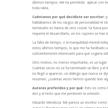
últimos tiempos. Me ha permitido aplicar con éx
toda ralea.
Cuéntanos por qué decidiste ser escritor:
J
hablábamos de los rasgos de personalidad el otro 
terminarlo es harina de otro costal. Ya fuera po
requería el desarrollarlo, en los cajones se han 
La falta de tiempo, o la tranquilidad mental ind
estos últimos tiempos, lo que me ha facilitado u
suficientemente interesarte para que cogiera vida 
Otro motivo, no menos importante, es un lugar 
Cuántas veces no se ha terminado un libro y el l
no llegó a aparecer, un diálogo que nunca se di
resumen, ¿cuántas veces hemos querido leer alg
Autores preferidos y por qué:
Esto es como l
dos y el resto que me perdonen la omisión.
Eduardo Mendoza. Me parece un escritor como la
aunar la literatura pura con la vis cómica que to