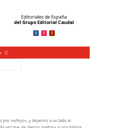
Editoriales de España
del Grupo Editorial Caudal
ve
 por «reflejo», y dejamos a un lado el
ada vez que «le damos vueltas» a una misma