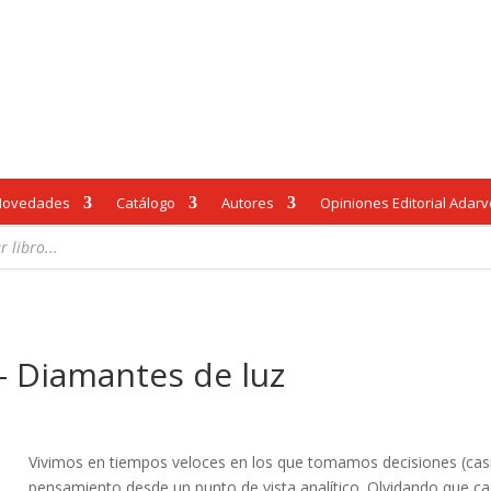
Novedades
Catálogo
Autores
Opiniones Editorial Adar
– Diamantes de luz
Vivimos en tiempos veloces en los que tomamos decisiones (casi)
pensamiento desde un punto de vista analítico. Olvidando que c