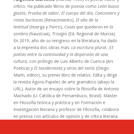
crítico. Ha publicado libros de poesía como
León busca
gacela
,
Prueba de sabor
,
El cuerpo del día
,
Cancionero y
rimas burlescas
(Renacimiento),
El año de la
lentitud
(Huerga y Fierro),
Cosas que quedaron en la
sombra
(Nausícaä),
Trisagio
(Ed. Regional de Murcia).
En 2019, año de su reingreso en la literatura, ha dado
a la imprenta dos obras más:
La escritura plural
,
33
poetas entre la continuidad y la dispersión de una
cultura
, con prólogo de Luis Alberto de Cuenca (Ars
Poetica) y
El taxidermista y otros del estilo
(Diego
Marín, editor), su primer libro de relatos. Edita y dirige
la revista Ágora-Papeles de arte gramático (abajo la
URL). Autor de un ensayo sobre la filosofía de Antonio
Machado (U. Católica de Pernambuco, Brasil). Máster
en Filosofía teórica y práctica y en Formación e
Investigación literaria y profesor de Filosofía, colabora
en prensa con artículos de opinión y de crítica literaria.