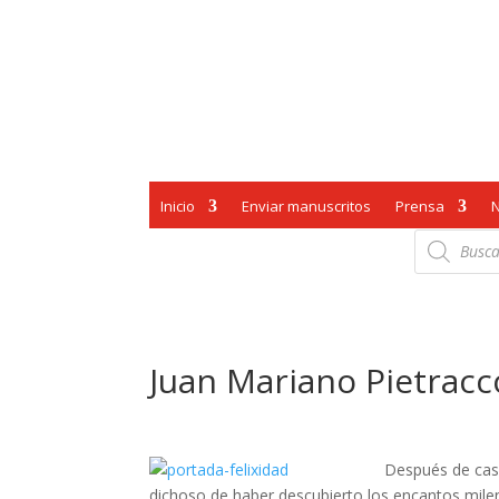
Inicio
Enviar manuscritos
Prensa
Búsqueda
de
productos
Juan Mariano Pietracc
Después de casi
dichoso de haber descubierto los encantos milen