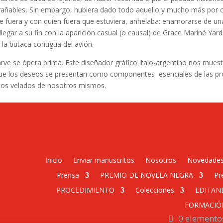
añables, Sin embargo, hubiera dado todo aquello y mucho más por co
fuera y con quien fuera que estuviera, anhelaba: enamorarse de una 
egar a su fin con la aparición casual (o causal) de Grace Mariné Yardí
la butaca contigua del avión.
rve se ópera prima. Este diseñador gráfico ítalo-argentino nos muest
s que los deseos se presentan como componentes esenciales de las pro
ctos velados de nosotros mismos.
Inicio
Enviar manuscritos
Nosotros
Novedade
Prensa
PREMIO DE NOVELA NEGRA
Pr
PROCEDIMIENTO
Colecciones
EDITAN
FORMACIÓ
0 elemento