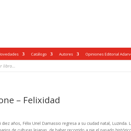
Novedades
Catálogo
Autores
Opiniones Editorial Adar
one – Felixidad
 diez años, Félix Uriel Damassio regresa a su ciudad natal, Luzinda.
arios de culturas lejanas, de haber recorrido a pie el pasado históri