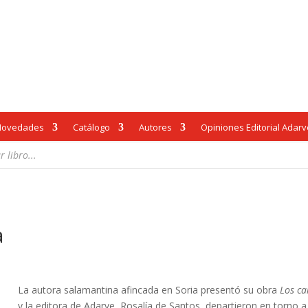
Novedades
Catálogo
Autores
Opiniones Editorial Adar
a
La autora salamantina afincada en Soria presentó su obra
Los ca
y la editora de Adarve, Rosalía de Santos, departieron en torno a