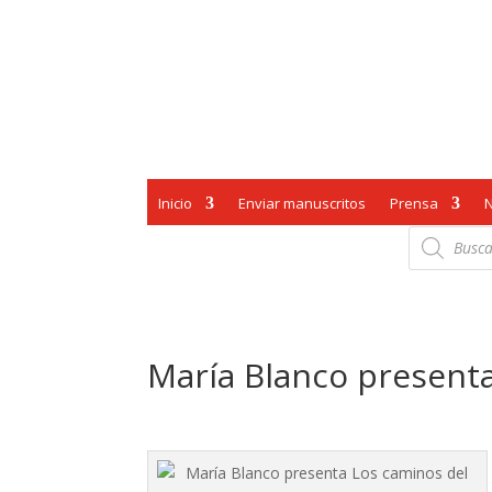
Inicio
Enviar manuscritos
Prensa
Búsqueda
de
productos
María Blanco present