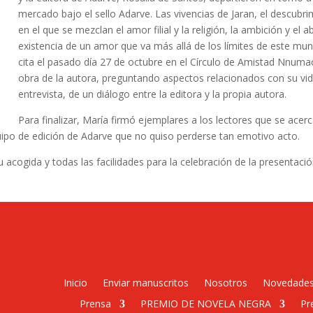
mercado bajo el sello Adarve. Las vivencias de Jaran, el descub
en el que se mezclan el amor filial y la religión, la ambición y el
existencia de un amor que va más allá de los límites de este mun
cita el pasado día 27 de octubre en el Círculo de Amistad Nnumac
obra de la autora, preguntando aspectos relacionados con su vi
entrevista, de un diálogo entre la editora y la propia autora.
Para finalizar, María firmó ejemplares a los lectores que se acerc
quipo de edición de Adarve que no quiso perderse tan emotivo acto.
acogida y todas las facilidades para la celebración de la presentaci
Inicio
Enviar manuscritos
Nosotros
Novedade
Prensa
PREMIO DE NOVELA NEGRA
Pr