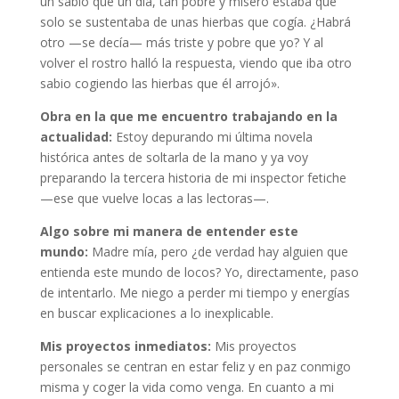
un sabio que un día, tan pobre y mísero estaba que
solo se sustentaba de unas hierbas que cogía. ¿Habrá
otro —se decía— más triste y pobre que yo? Y al
volver el rostro halló la respuesta, viendo que iba otro
sabio cogiendo las hierbas que él arrojó».
Obra en la que me encuentro trabajando en la
actualidad:
Estoy depurando mi última novela
histórica antes de soltarla de la mano y ya voy
preparando la tercera historia de mi inspector fetiche
—ese que vuelve locas a las lectoras—.
Algo sobre mi manera de entender este
mundo:
Madre mía, pero ¿de verdad hay alguien que
entienda este mundo de locos? Yo, directamente, paso
de intentarlo. Me niego a perder mi tiempo y energías
en buscar explicaciones a lo inexplicable.
Mis proyectos inmediatos:
Mis proyectos
personales se centran en estar feliz y en paz conmigo
misma y coger la vida como venga. En cuanto a mi