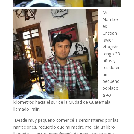
Mi
Nombre
es
Cristian
Javier
Villagrán,
tengo 33
años y
resido en
un
pequeño
poblado
a 40
kilómetros hacia el sur de la Ciudad de Guatemala,
llamado Palín.
Desde muy pequeño comencé a sentir interés por las
narraciones, recuerdo que mi madre me leía un libro
llamado
El zorrito abandonado
de Irina Korschunow.