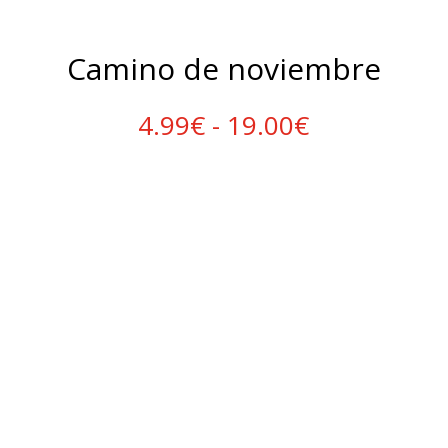
Camino de noviembre
Rango
4.99
€
-
19.00
€
de
precios:
desde
4.99€
hasta
19.00€