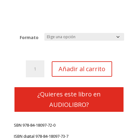
Formato
Camino
Añadir al carrito
de
noviembre
cantidad
¿Quieres este libro en
AUDIOLIBRO?
SBN
978-84-18097-72-0
ISBN digital
978-84-18097-73-7