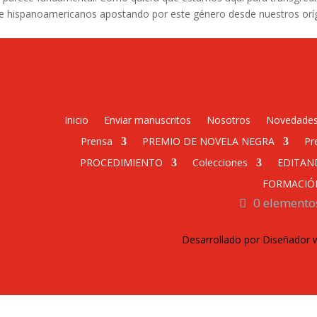
s e hispanoamericanos apostando por este género desde nuestros oríg
Inicio
Enviar manuscritos
Nosotros
Novedade
Prensa
PREMIO DE NOVELA NEGRA
Pr
PROCEDIMIENTO
Colecciones
EDITAN
FORMACIÓ
0 elemento
Desarrollado por Diseñador