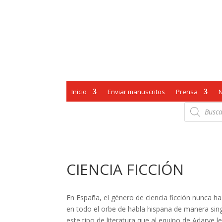
Inicio
Enviar manuscritos
Prensa
Búsqueda
de
productos
CIENCIA FICCIÓN
En España, el género de ciencia ficción nunca ha
en todo el orbe de habla hispana de manera sing
este tipo de literatura que al equipo de Adarve