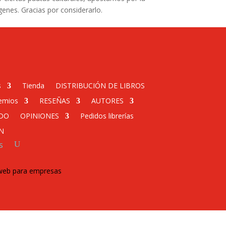
enes. Gracias por considerarlo.
s
Tienda
DISTRIBUCIÓN DE LIBROS
emios
RESEÑAS
AUTORES
DO
OPINIONES
Pedidos librerías
N
s
 web para empresas