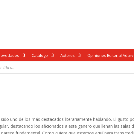
Novedades
Catálogo
Autores
Opiniones Editorial Adar
 sido uno de los más destacados literariamente hablando. El gusto po
ular, destacando los aficionados a este género que llenan las salas d
 le parece fundamental. Como quiera que estamos aquí para transgredir