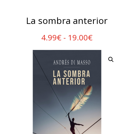
La sombra anterior
Rango
4.99
€
-
19.00
€
de
precios:
desde
4.99€
hasta
19.00€