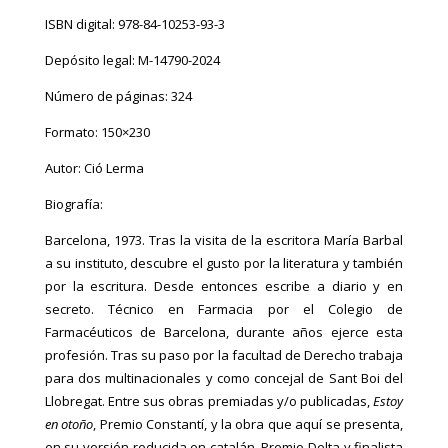
cantidad
ISBN digital: 978-84-10253-93-3
Depósito legal: M-14790-2024
Número de páginas: 324
Formato: 150×230
Autor: Ció Lerma
Biografía:
Barcelona, 1973. Tras la visita de la escritora María Barbal
a su instituto, descubre el gusto por la literatura y también
por la escritura. Desde entonces escribe a diario y en
secreto. Técnico en Farmacia por el Colegio de
Farmacéuticos de Barcelona, durante años ejerce esta
profesión. Tras su paso por la facultad de Derecho trabaja
para dos multinacionales y como concejal de Sant Boi del
Llobregat. Entre sus obras premiadas y/o publicadas,
Estoy
en otoño
, Premio Constantí, y la obra que aquí se presenta,
en su versión reducida en catalán, Premio Delta y finalista