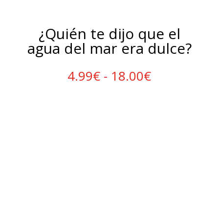
¿Quién te dijo que el
agua del mar era dulce?
Rango
4.99
€
-
18.00
€
de
precios:
desde
4.99€
hasta
18.00€