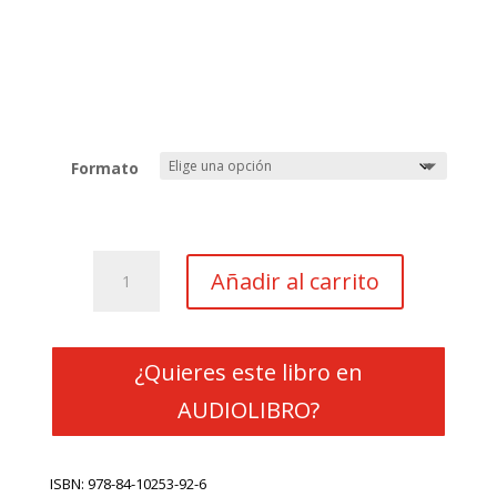
Formato
¿Quién
Añadir al carrito
te
dijo
que
el
¿Quieres este libro en
agua
AUDIOLIBRO?
del
mar
era
ISBN: 978-84-10253-92-6
dulce?