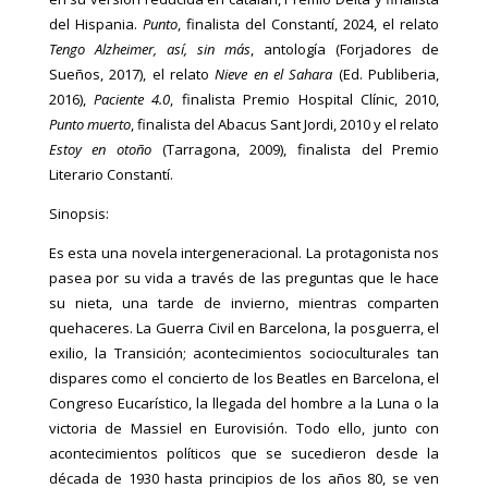
del Hispania.
Punto
, finalista del Constantí, 2024, el relato
Tengo Alzheimer, así, sin más
, antología
(Forjadores de
Sueños, 2017), el relato
Nieve en el Sahara
(Ed. Publiberia,
2016),
Paciente 4.0
, finalista Premio Hospital Clínic, 2010,
Punto muerto
, finalista del Abacus Sant Jordi, 2010 y el relato
Estoy en otoño
(Tarragona, 2009), finalista del Premio
Literario Constantí.
Sinopsis:
Es esta una novela intergeneracional. La protagonista nos
pasea por su vida a través de las preguntas que le hace
su nieta, una tarde de invierno, mientras comparten
quehaceres. La Guerra Civil en Barcelona, la posguerra, el
exilio, la Transición; acontecimientos socioculturales tan
dispares como el concierto de los Beatles en Barcelona, el
Congreso Eucarístico, la llegada del hombre a la Luna o la
victoria de Massiel en Eurovisión. Todo ello, junto con
acontecimientos políticos que se sucedieron desde la
década de 1930 hasta principios de los años 80, se ven