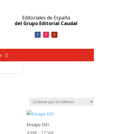
Editoriales de España
del Grupo Editorial Caudal
ve
Ensayo DEI
Rango
4.99
€
-
17.50
€