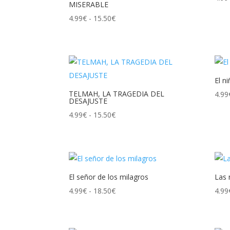
MISERABLE
Rango
4.99
€
-
15.50
€
de
precios:
desde
4.99€
El n
hasta
TELMAH, LA TRAGEDIA DEL
4.99
15.50€
DESAJUSTE
Rango
4.99
€
-
15.50
€
de
precios:
desde
4.99€
El señor de los milagros
Las 
hasta
Rango
4.99
€
-
18.50
€
4.99
15.50€
de
precios: