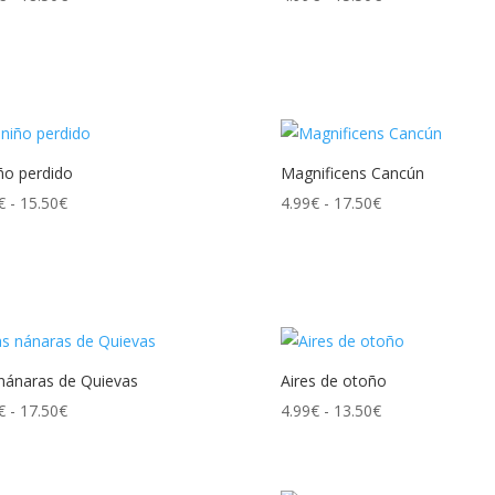
de
de
precios:
precios:
desde
desde
4.99€
4.99€
hasta
hasta
18.50€
15.50€
iño perdido
Magnificens Cancún
Rango
Rango
€
-
15.50
€
4.99
€
-
17.50
€
de
de
precios:
precios:
desde
desde
4.99€
4.99€
hasta
hasta
15.50€
17.50€
nánaras de Quievas
Aires de otoño
Rango
Rango
€
-
17.50
€
4.99
€
-
13.50
€
de
de
precios:
precios: