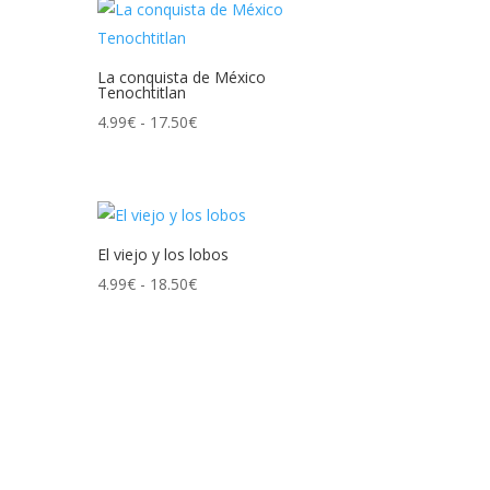
desde
4.99€
hasta
La conquista de México
17.50€
Tenochtitlan
Rango
4.99
€
-
17.50
€
de
precios:
desde
4.99€
El viejo y los lobos
hasta
Rango
4.99
€
-
18.50
€
17.50€
de
precios:
desde
4.99€
hasta
18.50€