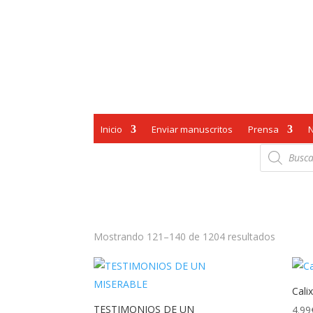
Inicio
Enviar manuscritos
Prensa
Búsqueda
de
productos
Ordena
Mostrando 121–140 de 1204 resultados
por
los
últimos
Cali
TESTIMONIOS DE UN
4.99