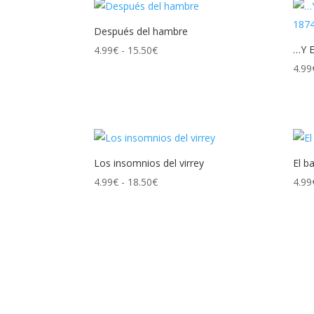
desde
4.99€
Después del hambre
hasta
Rango
…Y E
4.99
€
-
15.50
€
18.50€
de
4.99
precios:
desde
4.99€
hasta
15.50€
Los insomnios del virrey
El b
Rango
4.99
€
-
18.50
€
4.99
de
precios:
desde
4.99€
hasta
18.50€