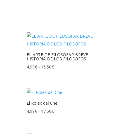
de
precios:
desde
4.99€
hasta
17.50€
EL ARTE DE FILOSOFAR BREVE
HISTORIA DE LOS FILÓSOFOS
Rango
4.99
€
-
15.50
€
de
precios:
desde
4.99€
El Rolex del Che
hasta
Rango
4.99
€
-
17.50
€
15.50€
de
precios: