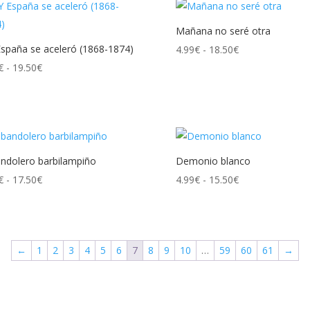
desde
desde
4.99€
4.99€
Mañana no seré otra
hasta
hasta
spaña se aceleró (1868-1874)
Rango
4.99
€
-
18.50
€
17.50€
13.50€
Rango
de
€
-
19.50
€
de
precios:
precios:
desde
desde
4.99€
4.99€
hasta
hasta
18.50€
andolero barbilampiño
Demonio blanco
19.50€
Rango
Rango
€
-
17.50
€
4.99
€
-
15.50
€
de
de
precios:
precios:
desde
desde
←
1
2
3
4
5
6
7
8
9
10
…
59
60
61
→
4.99€
4.99€
hasta
hasta
17.50€
15.50€