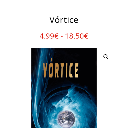
Vórtice
Rango
4.99
€
-
18.50
€
de
precios:
desde
4.99€
hasta
18.50€