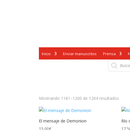
Inicio
Enviar manuscritos
Prensa
Búsqueda
de
productos
Orde
Mostrando 1181–1200 de 1204 resultados
por
los
últim
El mensaje de Demonion
Río 
15.00
€
17.5