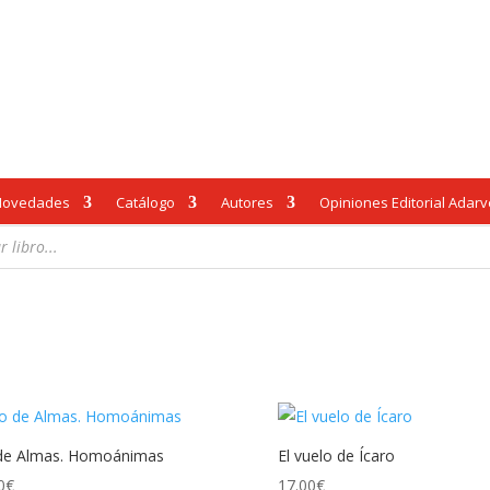
Novedades
Catálogo
Autores
Opiniones Editorial Adar
nado
os
de Almas. Homoánimas
El vuelo de Ícaro
0
€
17.00
€