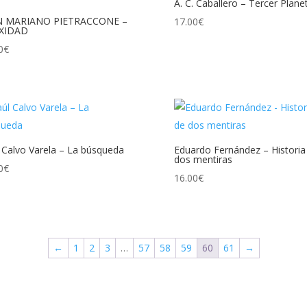
A. C. Caballero – Tercer Plane
N MARIANO PIETRACCONE –
17.00
€
IXIDAD
0
€
 Calvo Varela – La búsqueda
Eduardo Fernández – Historia
dos mentiras
0
€
16.00
€
←
1
2
3
…
57
58
59
60
61
→