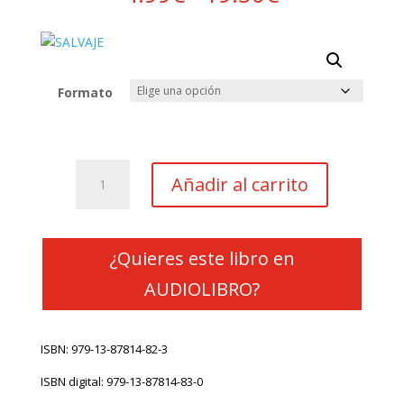
de
precios:
desde
4.99€
hasta
Formato
19.50€
SALVAJE
Añadir al carrito
cantidad
¿Quieres este libro en
AUDIOLIBRO?
ISBN: 979-13-87814-82-3
ISBN digital: 979-13-87814-83-0