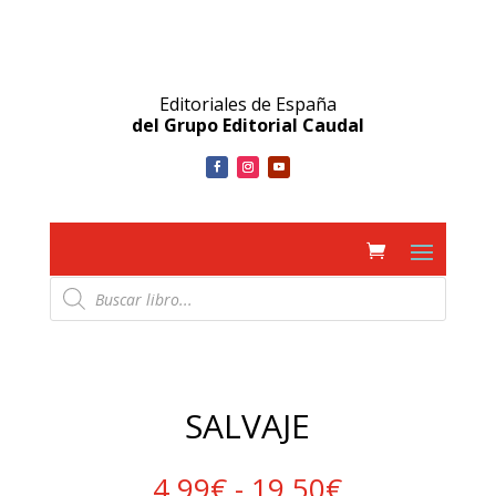
Editoriales de España
del Grupo Editorial Caudal
Búsqueda
de
productos
SALVAJE
Rango
4.99
€
-
19.50
€