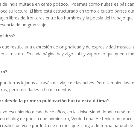
avés de India mutada en canto poético. Poemas como nubes es básicam
voca su lectura. El libro está estructurado en torno a cuatro partes q
jan libres de fronteras entre los hombres y la poesía del trabajo que
esencia de un gran viaje.
e libro?
que resulta una expresión de originalidad y de expresividad musical 
 en sí mismo. En cada página hay algo sutil y vaporoso que queda fu
bro?
por tierras lejanas a través del viaje de las nubes. Pero también las
ras, pero realidades a fin de cuentas.
or desde la primera publicación hasta esta última?
llevo escribiendo desde hace años, en la Universidad donde cursé mi 
n el blog de poesía que administro, Verde Luna. He tenido un proce
 realicé un viaje por India de un mes que surgió de forma natural de l