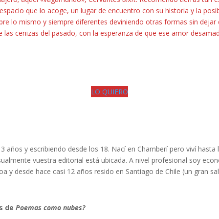
espacio que lo acoge, un lugar de encuentro con su historia y la posi
pre lo mismo y siempre diferentes deviniendo otras formas sin dejar
e las cenizas del pasado, con la esperanza de que ese amor desamad
LO QUIERO
3 años y escribiendo desde los 18. Nací en Chamberí pero viví hasta
almente vuestra editorial está ubicada. A nivel profesional soy econ
oa y desde hace casi 12 años resido en Santiago de Chile (un gran sal
as de
Poemas como nubes?