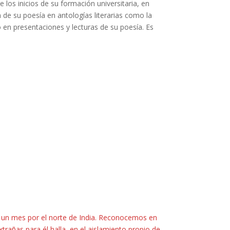
los inicios de su formación universitaria, en
 de su poesía en antologías literarias como la
 en presentaciones y lecturas de su poesía. Es
te un mes por el norte de India. Reconocemos en
xtrañas para él halla, en el aislamiento propio de