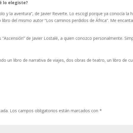
é lo elegiste?
blo y la aventura”, de Javier Reverte. Lo escogí porque ya conocía la his
 libro del mismo autor “Los caminos perdidos de África”. Me encantan l
 es “Ascensión” de Javier Lostalé, a quien conozco personalmente. Si
 un libro de narrativa de viajes, dos obras de teatro, un libro de c
cada.
Los campos obligatorios están marcados con
*