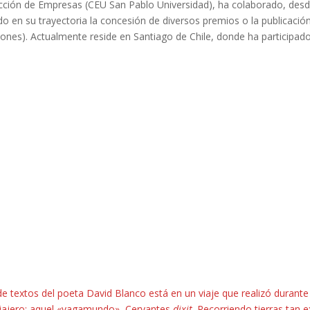
ción de Empresas (CEU San Pablo Universidad), ha colaborado, desde 
do en su trayectoria la concesión de diversos premios o la publicación
iones). Actualmente reside en Santiago de Chile, donde ha participado
de textos del poeta David Blanco está en un viaje que realizó duran
 viajero; aquel «vagamundo», Cervantes
dixit
. Recorriendo tierras tan e