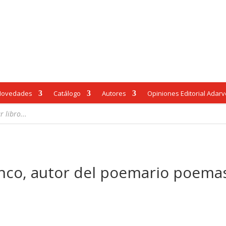
Novedades
Catálogo
Autores
Opiniones Editorial Adar
lanco, autor del poemario poem