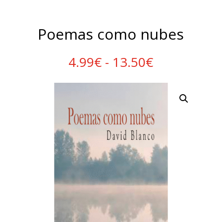
Poemas como nubes
Rango
4.99
€
-
13.50
€
de
precios:
desde
4.99€
hasta
13.50€