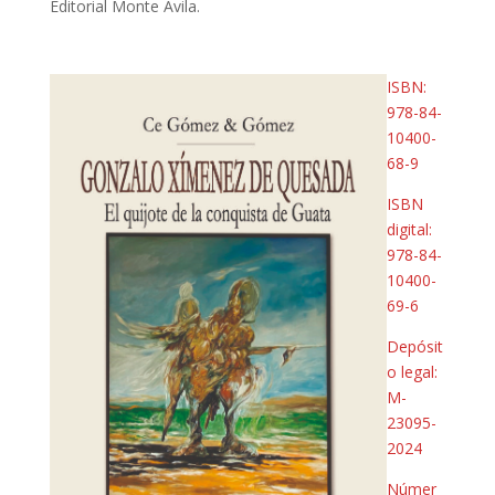
Editorial Monte Ávila.
ISBN:
978-84-
10400-
68-9
ISBN
digital:
978-84-
10400-
69-6
Depósit
o legal:
M-
23095-
2024
Númer