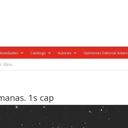
Novedades
Catálogo
Autores
Opiniones Editorial Adar
manas. 1s cap