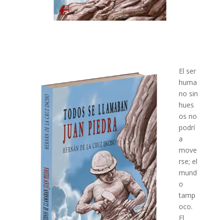
El ser
huma
no sin
hues
os no
podrí
a
move
rse; el
mund
o
tamp
oco.
El