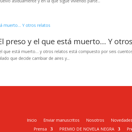
vuelvo asiduamente y en la que sigue viviendo parte...
El preso y el que está muerto… Y otros
 y el que está muerto… y otros relatos está compuesto por seis cuento
ilado que decide cambiar de aires y...
Inicio
Enviar manuscritos
Nosotros
Novedade
Prensa
PREMIO DE NOVELA NEGRA
Pr