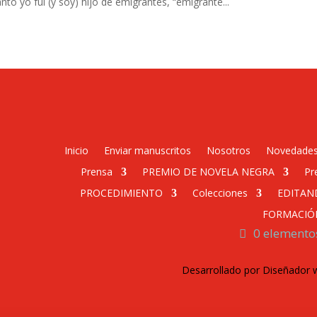
to yo fui (y soy) hijo de emigrantes, “emigrante...
Inicio
Enviar manuscritos
Nosotros
Novedade
Prensa
PREMIO DE NOVELA NEGRA
Pr
PROCEDIMIENTO
Colecciones
EDITAN
FORMACIÓ
0 elemento
Desarrollado por Diseñador