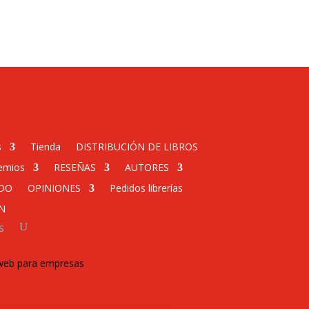
s
Tienda
DISTRIBUCIÓN DE LIBROS
emios
RESEÑAS
AUTORES
DO
OPINIONES
Pedidos librerías
N
s
 web para empresas