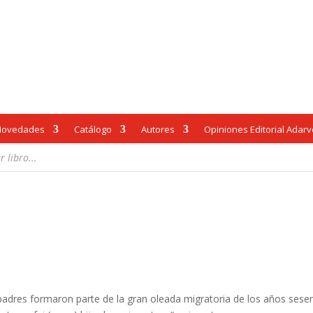
Novedades
Catálogo
Autores
Opiniones Editorial Adar
padres formaron parte de la gran oleada migratoria de los años sese