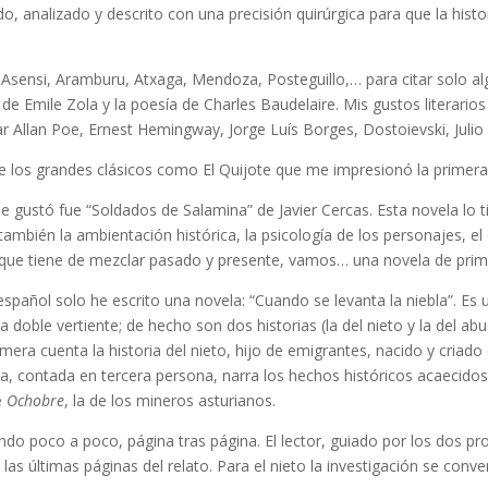
 analizado y descrito con una precisión quirúrgica para que la histor
sensi, Aramburu, Atxaga, Mendoza, Posteguillo,… para citar solo al
) de Emile Zola y la poesía de Charles Baudelaire. Mis gustos literari
Allan Poe, Ernest Hemingway, Jorge Luís Borges, Dostoievski, Julio Cor
 los grandes clásicos como El Quijote que me impresionó la primera ve
gustó fue “Soldados de Salamina” de Javier Cercas. Esta novela lo t
ambién la ambientación histórica, la psicología de los personajes, el e
ra que tiene de mezclar pasado y presente, vamos… una novela de prim
español solo he escrito una novela: “Cuando se levanta la niebla”. Es
a doble vertiente; de hecho son dos historias (la del nieto y la del a
era cuenta la historia del nieto, hijo de emigrantes, nacido y criado
, contada en tercera persona, narra los hechos históricos acaecidos e
e
Ochobre
, la de los mineros asturianos.
ndo poco a poco, página tras página. El lector, guiado por los dos pro
las últimas páginas del relato. Para el nieto la investigación se conver