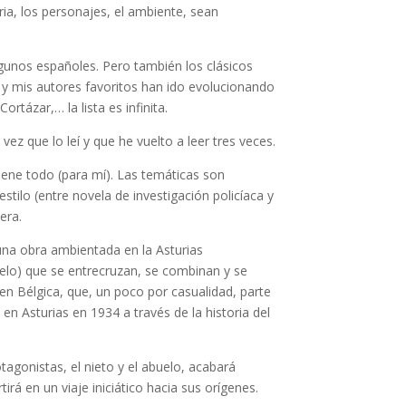
ia, los personajes, el ambiente, sean
gunos españoles. Pero también los clásicos
os y mis autores favoritos han ido evolucionando
tázar,… la lista es infinita.
z que lo leí y que he vuelto a leer tres veces.
iene todo (para mí). Las temáticas son
stilo (entre novela de investigación policíaca y
era.
 una obra ambientada en la Asturias
buelo) que se entrecruzan, se combinan y se
 en Bélgica, que, un poco por casualidad, parte
n Asturias en 1934 a través de la historia del
tagonistas, el nieto y el abuelo, acabará
tirá en un viaje iniciático hacia sus orígenes.