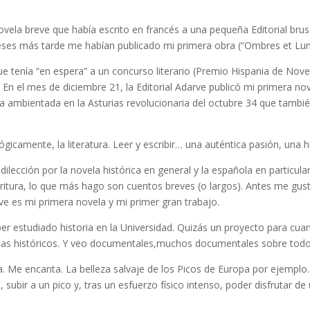
la breve que había escrito en francés a una pequeña Editorial brusel
meses más tarde me habían publicado mi primera obra (“Ombres et Lum
enía “en espera” a un concurso literario (Premio Hispania de Novela
. En el mes de diciembre 21, la Editorial Adarve publicó mi primera no
ica ambientada en la Asturias revolucionaria del octubre 34 que tambi
lógicamente, la literatura. Leer y escribir… una auténtica pasión, un
dilección por la novela histórica en general y la española en particula
critura, lo que más hago son cuentos breves (o largos). Antes me gust
ve es mi primera novela y mi primer gran trabajo.
r estudiado historia en la Universidad. Quizás un proyecto para cuan
 históricos. Y veo documentales,muchos documentales sobre todos 
 Me encanta. La belleza salvaje de los Picos de Europa por ejemplo.
a, subir a un pico y, tras un esfuerzo físico intenso, poder disfrutar