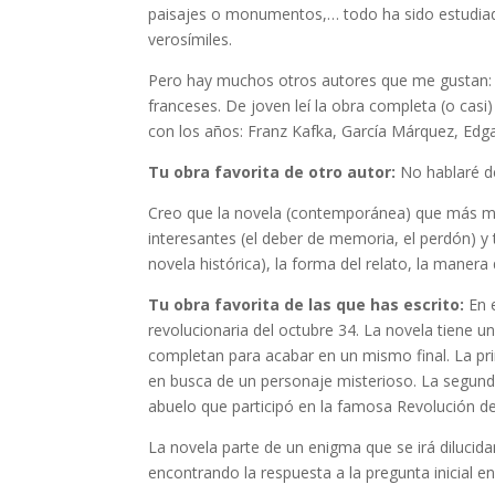
paisajes o monumentos,… todo ha sido estudiado,
verosímiles.
Pero hay muchos otros autores que me gustan: A
franceses. De joven leí la obra completa (o casi
con los años: Franz Kafka, García Márquez, Edgar 
Tu obra favorita de otro autor:
No hablaré de
Creo que la novela (contemporánea) que más me 
interesantes (el deber de memoria, el perdón) y t
novela histórica), la forma del relato, la mane
Tu obra favorita de las que has escrito:
En 
revolucionaria del octubre 34. La novela tiene un
completan para acabar en un mismo final. La prim
en busca de un personaje misterioso. La segunda
abuelo que participó en la famosa Revolución d
La novela parte de un enigma que se irá dilucida
encontrando la respuesta a la pregunta inicial en 