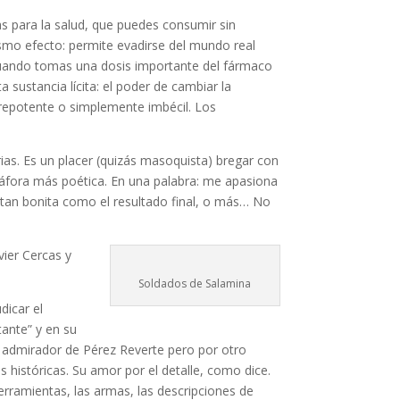
as para la salud, que puedes consumir sin
ismo efecto: permite evadirse del mundo real
 Y cuando tomas una dosis importante del fármaco
a sustancia lícita: el poder de cambiar la
prepotente o simplemente imbécil. Los
orias. Es un placer (quizás masoquista) bregar con
etáfora más poética. En una palabra: me apasiona
 es tan bonita como el resultado final, o más… No
vier Cercas y
Soldados de Salamina
dicar el
tante” y en su
n admirador de Pérez Reverte pero por otro
s históricas. Su amor por el detalle, como dice.
herramientas, las armas, las descripciones de