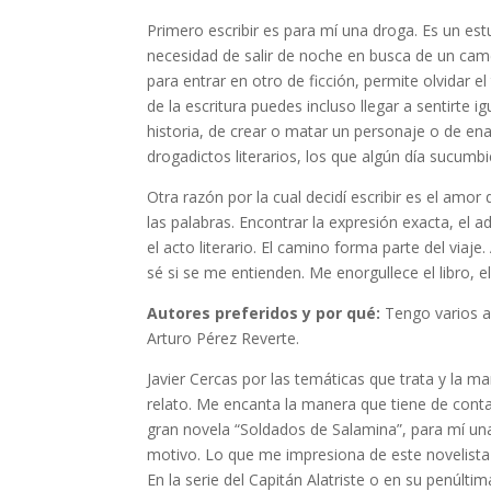
Primero escribir es para mí una droga. Es un est
necesidad de salir de noche en busca de un came
para entrar en otro de ficción, permite olvidar 
de la escritura puedes incluso llegar a sentirte 
historia, de crear o matar un personaje o de en
drogadictos literarios, los que algún día sucumbi
Otra razón por la cual decidí escribir es el amor
las palabras. Encontrar la expresión exacta, el 
el acto literario. El camino forma parte del viaje
sé si se me entienden. Me enorgullece el libro, 
Autores preferidos y por qué:
Tengo varios au
Arturo Pérez Reverte.
Javier Cercas por las temáticas que trata y la ma
relato. Me encanta la manera que tiene de contar
gran novela “Soldados de Salamina”, para mí un
motivo. Lo que me impresiona de este novelista e
En la serie del Capitán Alatriste o en su penúlti