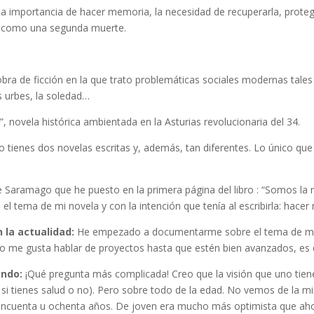
s la importancia de hacer memoria, la necesidad de recuperarla, prote
 es como una segunda muerte.
obra de ficción en la que trato problemáticas sociales modernas tales
s urbes, la soledad…
, novela histórica ambientada en la Asturias revolucionaria del 34.
 solo tienes dos novelas escritas y, además, tan diferentes. Lo único 
de Saramago que he puesto en la primera página del libro : “Somos l
 tema de mi novela y con la intención que tenía al escribirla: hacer
 la actualidad:
He empezado a documentarme sobre el tema de mi p
no me gusta hablar de proyectos hasta que estén bien avanzados, es 
undo:
¡Qué pregunta más complicada! Creo que la visión que uno tien
no, si tienes salud o no). Pero sobre todo de la edad. No vemos de la
cuenta u ochenta años. De joven era mucho más optimista que ahor