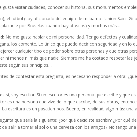
 gusta visitar ciudades, conocer su historia, sus monumentos emble
), el fútbol (soy aficionado del equipo de mi barrio : Union Saint-Gillo
 desplazarse por Bruselas cuando hay atascos) y muchas más…
ad:
No me gusta hablar de mi personalidad. Tengo defectos y cualida
a gana, los comente. Lo único que puedo decir con seguridad y en lo
 ejercer cualquier tipo de poder sobre otras personas y que otras pe
 ser ni menos ni más que nadie. Siempre me ha costado respetar las je
este según sus principios…
ntes de contestar esta pregunta, es necesario responder a otra: ¿qué q
es sí, soy escritor. Si un escritor es una persona que escribe y que e
itor es una persona que vive de lo que escribe, de sus obras, entonc
a. La escritura es un pasatiempos. Bueno, en realidad, algo más: una a
egunta que sería la siguiente: ¿por qué decidiste escribir? ¿Por qué d
e salir a tomar el sol o una cerveza con los amigos? No tengo una r