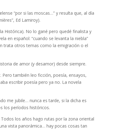
ense “por si las moscas…” y resulta que, al día
ières”, Ed Lamiroy).
 Histórica). No lo gané pero quedé finalista y
vela en español: “cuando se levanta la niebla”
én trata otros temas como la emigración o el
a historia de amor (y desamor) desde siempre.
r. Pero también leo ficción, poesía, ensayos,
aba escribir poesía pero ya no. La novela
do me jubile… nunca es tarde, si la dicha es
los períodos históricos.
 Todos los años hago rutas por la zona oriental
 de una vista panorámica… hay pocas cosas tan