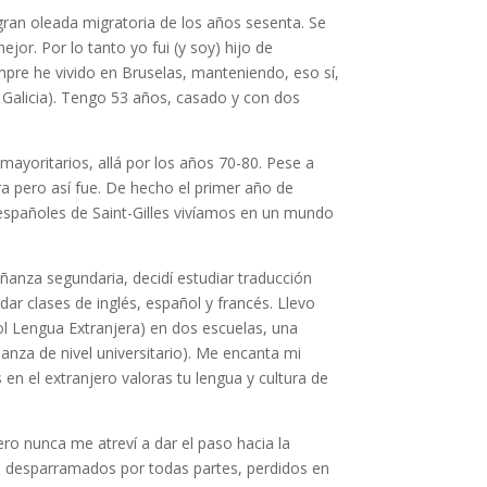
gran oleada migratoria de los años sesenta. Se
or. Por lo tanto yo fui (y soy) hijo de
pre he vivido en Bruselas, manteniendo, eso sí,
y Galicia). Tengo 53 años, casado y con dos
 mayoritarios, allá por los años 70-80. Pese a
a pero así fue. De hecho el primer año de
 españoles de Saint-Gilles vivíamos en un mundo
eñanza segundaria, decidí estudiar traducción
ar clases de inglés, español y francés. Llevo
l Lengua Extranjera) en dos escuelas, una
anza de nivel universitario). Me encanta mi
en el extranjero valoras tu lengua y cultura de
ro nunca me atreví a dar el paso hacia la
tos desparramados por todas partes, perdidos en