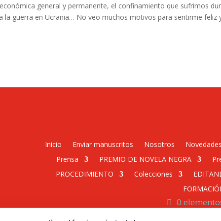
is económica general y permanente, el confinamiento que sufrimos dura
ra la guerra en Ucrania… No veo muchos motivos para sentirme feliz y
Inicio
Enviar manuscritos
Nosotros
Novedade
Prensa
PREMIO DE NOVELA NEGRA
Pr
PROCEDIMIENTO
Colecciones
EDITAN
FORMACIÓ
0 elemento