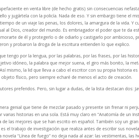
upefaciente en venta libre (de hecho gratis) sin consecuencias nefast
llo y jugártela con la policía. Nada de eso. Y sin embargo tiene el m
el tiempo de un viaje las penas, los dolores, la amargura de la vida.
igual al Dios, creador del mundo. Es embriagador el poder que te da est
amorarte de él y protegerlo o de odiarlo y castigarlo por ambicioso, 
eron y probaron la droga de la escritura entienden lo que explico.
 que tengo por la lengua, por las palabras, por las frases, por las hist
adjetivo idóneo, la palabra que mejor suena, el giro más bonito, la m
. Así mismo, la lid que lleva a cabo el escritor con su propia historia
el objeto físico, pero siempre echaré de menos el acto de creación.
tores preferidos. Pero, sin lugar a dudas, de la lista destacan dos: Ja
nera genial que tiene de mezclar pasado y presente sin frenar ni perju
 varias historias en una sola. Está muy claro en “Anatomía de un Ins
a de las mejores que se han escrito en español. También soy un gra
s el trabajo de investigación que realiza antes de escribir sus novela
ma novela “Línea de fuego” no deja nada al azar: las vestimentas, las 