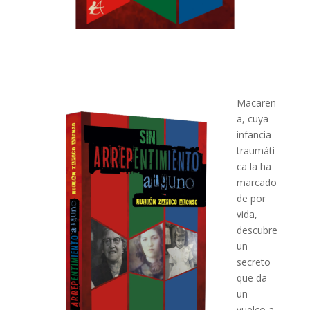
Macaren
a, cuya
infancia
traumáti
ca la ha
marcado
de por
vida,
descubre
un
secreto
que da
un
vuelco a