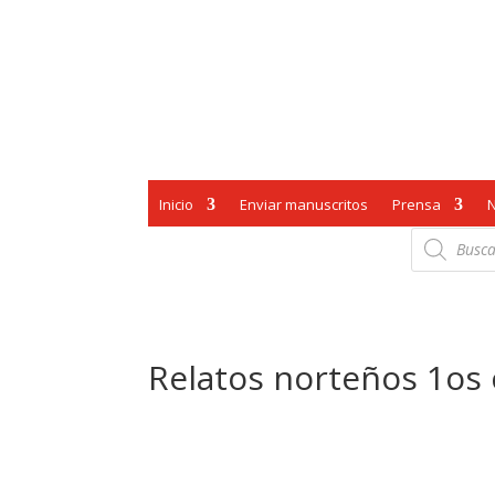
Inicio
Enviar manuscritos
Prensa
Búsqueda
de
productos
Relatos norteños 1os