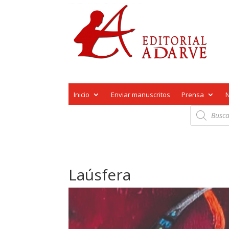
Inicio
Enviar manuscritos
Prensa
Búsqueda
de
productos
Laúsfera