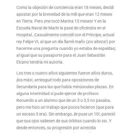
Como la objeción de conciencia eran 18 meses, decidí
apostar por la brevedad de la mili que eran 12 meses
en Tierra. Pero ¡me tocó Marina 15 meses! Y en la
Escuela Naval de Marín la pasé de oficinista en el
Hospital…Casualmente coincidí con el Príncipe, actual
rey Felipe VI, al que un día llamé
maño
(¡no alteza!) por
hacerme una pregunta cuando yo estaba de espaldas;
al igual que su pasaporte para el Juan Sebastián
Elcano tendría mi autoría.
Los tres o cuatro años siguientes fueron años duros,
¡los más!, arriesgué todo para oposiciones de
Secundaria para las que había minúsculas plazas. En
alguna interinidad sí pude ejercer de profesor.
Recuerdo a un alumno que de un 3 o 3,5 no pasaba,
pero me hizo un trabajo que pocos hicieron (que para
un escaso 5 era). Sin embargo, ¡le puse un 10!, pareció
que sus ojos saliesen de sus órbitas cuando lo vio. Y
desde entonces, su progresión por acrecida