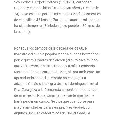
Soy Pedro J. López Correas (1-5-1961, Zaragoza).
Casado y con dos hijos (Diego de 30 años y Héctor de
24). Vivo en Épila porque mi esposa (María Carmen) es
de esta villa a 45 kms de Zaragoza; aunque mi crianza
ha sido siempre en Bárboles (otro pueblo a 30 kms. de
la capital).
Por aquellos tiempos de la década de los 60, el
maestro del pueblo pegaba y daba buenas bofetadas,
por lo que mis padres decidieron (el cura tuvo mucho
que ver) llevarnos a mi hermano y a mí al Seminario
Metropolitano de Zaragoza. Mas, allí por ambiente tan
apesadumbrado del internado no conseguiría
adaptación. Solo la alegría de ir los domingos a ver al
Real Zaragoza a la Romareda suponía una bocanada
de aire fresco. Por el camino una fuerte anemia me
haría perder un curso… Se dice que cuando se pasa
mal, la amistad es para siempre. Y es verdad, con
algunos (incluso catedráticos de Universidad) la