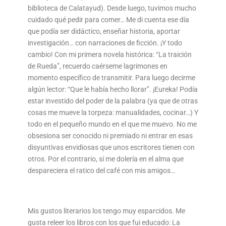
biblioteca de Calatayud). Desde luego, tuvimos mucho
cuidado qué pedir para comer… Me di cuenta ese día
que podía ser didáctico, enseñar historia, aportar
investigación… con narraciones de ficción. ¡Y todo
cambio! Con mi primera novela histórica: “La traición
de Rueda”, recuerdo caérseme lagrimones en
momento específico de transmitir. Para luego decirme
algún lector: “Que le había hecho llorar”. ¡Eureka! Podía
estar investido del poder de la palabra (ya que de otras
cosas me mueve la torpeza: manualidades, cocinar…) Y
todo en el pequeño mundo en el que me muevo. No me
obsesiona ser conocido ni premiado ni entrar en esas
disyuntivas envidiosas que unos escritores tienen con
otros. Por el contrario, sí me dolería en el alma que
despareciera el ratico del café con mis amigos…
Mis gustos literarios los tengo muy esparcidos. Me
gusta releer los libros con los que fui educado: La