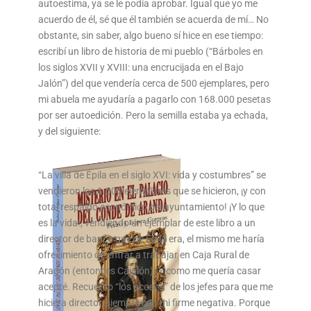
autoestima, ya se le podía aprobar. Igual que yo me
acuerdo de él, sé que él también se acuerda de mí… No
obstante, sin saber, algo bueno sí hice en ese tiempo:
escribí un libro de historia de mi pueblo (“Bárboles en
los siglos XVII y XVIII: una encrucijada en el Bajo
Jalón”) del que vendería cerca de 500 ejemplares, pero
mi abuela me ayudaría a pagarlo con 168.000 pesetas
por ser autoedición. Pero la semilla estaba ya echada,
y del siguiente:
“La villa de Épila en el siglo XVI: vida y costumbres” se
vendieron los 1.000 ejemplares que se hicieron, ¡y con
total respaldo económico del ayuntamiento! ¡Y lo que
es la vida!, vendiendo un ejemplar de este libro a un
director de banco que de Épila era, el mismo me haría
ofrecimiento de entrar a trabajar en Caja Rural de
Aragón (entonces Cajalón). Y como me quería casar
acepté. Recuerdo “los acosos” de los jefes para que me
hiciera director, siempre con mi firme negativa. Porque