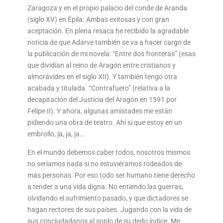
Zaragoza y en el propio palacio del conde de Aranda
(siglo XV) en Épila. Ambas exitosas y con gran
aceptación. En plena resaca he recibido la agradable
noticia de que Adarve también se va a hacer cargo de
la publicación de mi novela: “Entre dos fronteras” (esas
que dividían al reino de Aragón entre cristianos y
almorávides en el siglo XII). Y también tengo otra
acabada y titulada. “Contrafuero” (relativa a la
decapitación del Justicia del Aragón en 1591 por
Felipe II). Y ahora, algunas amistades me están
pidiendo una obra de teatro. Ahí sí que estoy en un
embrollo, ja, ja, ja…
En el mundo debemos caber todos, nosotros mismos
no seríamos nada si no estuviéramos rodeados de
más personas. Por eso todo ser humano tiene derecho
a tender a una vida digna. No entiendo las guerras,
olvidando el sufrimiento pasado, y que dictadores se
hagan rectores de sus países. Jugando con la vida de
sus conciudadanos al soplo de su dedo índice. Me