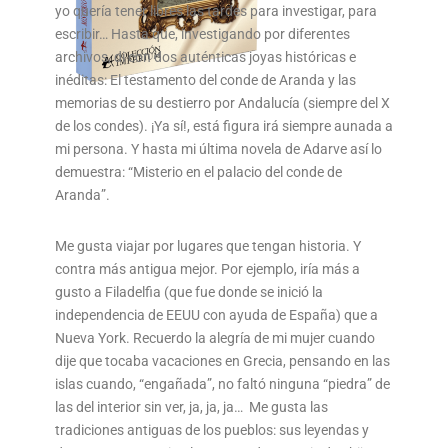
yo quería tener libres las tardes para investigar, para
escribir… Hasta que, investigando por diferentes
archivos, di con dos auténticas joyas históricas e
inéditas: El testamento del conde de Aranda y las
memorias de su destierro por Andalucía (siempre del X
de los condes). ¡Ya sí!, está figura irá siempre aunada a
mi persona. Y hasta mi última novela de Adarve así lo
demuestra: “Misterio en el palacio del conde de
Aranda”.
Me gusta viajar por lugares que tengan historia. Y
contra más antigua mejor. Por ejemplo, iría más a
gusto a Filadelfia (que fue donde se inició la
independencia de EEUU con ayuda de España) que a
Nueva York. Recuerdo la alegría de mi mujer cuando
dije que tocaba vacaciones en Grecia, pensando en las
islas cuando, “engañada”, no faltó ninguna “piedra” de
las del interior sin ver, ja, ja, ja… Me gusta las
tradiciones antiguas de los pueblos: sus leyendas y