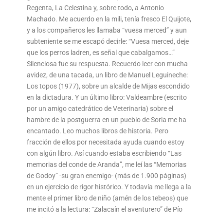
Regenta, La Celestina y, sobre todo, a Antonio
Machado. Me acuerdo en la mili, tenía fresco El Quijote,
y a los compañeros les llamaba “vuesa merced” y aun
subteniente se me escapó decirle: “Vuesa merced, deje
que los perros ladren, es señal que cabalgamos…”
Silenciosa fue su respuesta. Recuerdo leer con mucha
avidez, de una tacada, un libro de Manuel Leguineche:
Los topos (1977), sobre un alcalde de Mijas escondido
en la dictadura. Y un último libro: Valdeambre (escrito
por un amigo catedrático de Veterinaria) sobre el
hambre de la postguerra en un pueblo de Soria me ha
encantado. Leo muchos libros de historia. Pero
fracción de ellos por necesitada ayuda cuando estoy
con algún libro. Así cuando estaba escribiendo “Las
memorias del conde de Aranda”, me leí las “Memorias
de Godoy” -su gran enemigo- (más de 1.900 páginas)
en un ejercicio de rigor histórico. Y todavía me llega a la
mente el primer libro de niño (amén de los tebeos) que
me incitó a la lectura: “Zalacaín el aventurero” de Pío