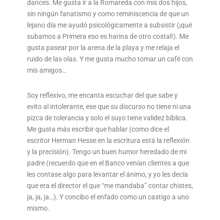
dances. Me gusta ir a la Romareda con mis dos hijos,
sin ningún fanatismo y como reminiscencia de que un
lejano día me ayudó psicológicamente a subsistir (¡qué
subamos a Primera eso es harina de otro costal!). Me
gusta pasear por la arena de la playa y me relaja el
ruido de las olas. Y me gusta mucho tomar un café con
mis amigos…
Soy reflexivo, me encanta escuchar del que sabe y
evito al intolerante, ese que su discurso no tiene ni una
pizca de tolerancia y solo el suyo tiene validez bíblica.
Me gusta más escribir que hablar (como dice el
escritor Herman Hesse en la escritura está la reflexión
y la precisión). Tengo un buen humor heredado de mi
padre (recuerdo que en el Banco venían clientes a que
les contase algo para levantar el ánimo, y yo les decía
que era el director el que “me mandaba” contar chistes,
ja, ja, ja…). Y concibo el enfado como un castigo a uno
mismo.