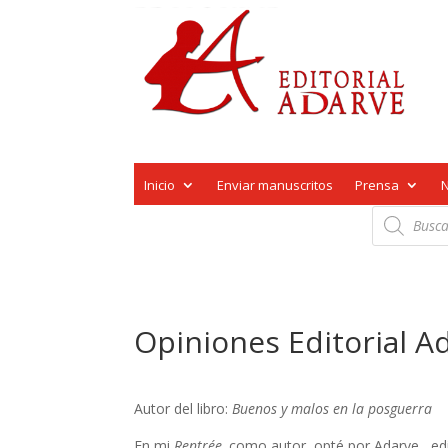
Inicio
Enviar manuscritos
Prensa
Búsqueda
de
productos
Opiniones Editorial A
Autor del libro:
Buenos y malos en la posguerra
En mi
Rentrée,
como autor, opté por Adarve, edi