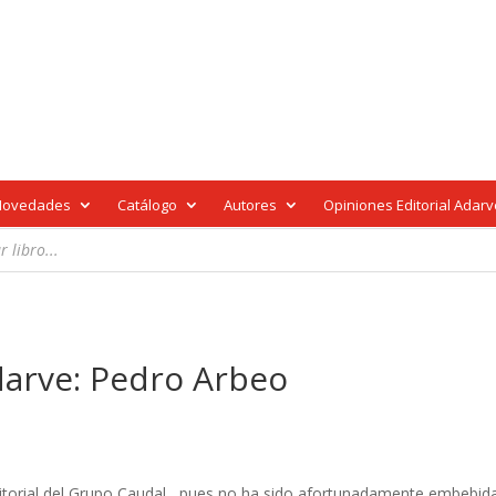
Novedades
Catálogo
Autores
Opiniones Editorial Adar
darve: Pedro Arbeo
torial del Grupo Caudal, pues no ha sido afortunadamente embebida po