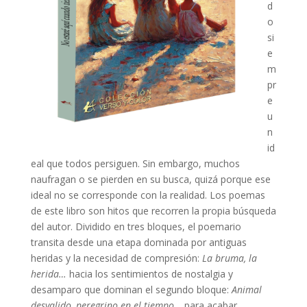
d
o
si
e
m
pr
e
u
n
id
eal que todos persiguen. Sin embargo, muchos
naufragan o se pierden en su busca, quizá porque ese
ideal no se corresponde con la realidad. Los poemas
de este libro son hitos que recorren la propia búsqueda
del autor. Dividido en tres bloques, el poemario
transita desde una etapa dominada por antiguas
heridas y la necesidad de compresión:
La bruma, la
herida…
hacia los sentimientos de nostalgia y
desamparo que dominan el segundo bloque:
Animal
desvalido, peregrino en el tiempo…
para acabar