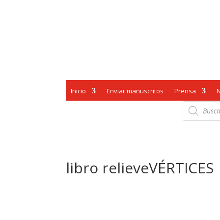
Inicio
Enviar manuscritos
Prensa
Búsqueda
de
productos
libro relieveVÉRTICES