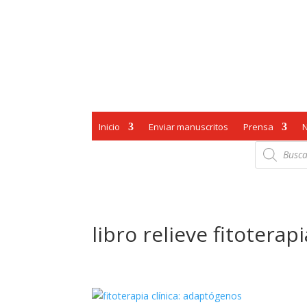
Inicio
Enviar manuscritos
Prensa
Búsqueda
de
productos
libro relieve fitoterapi