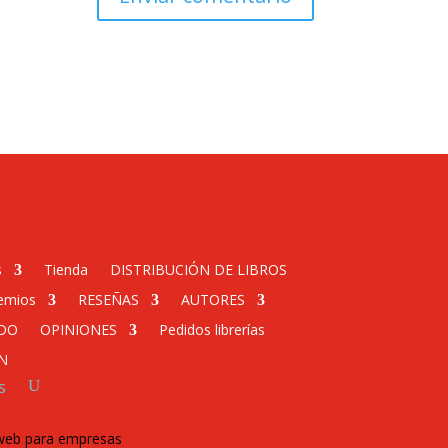
s
Tienda
DISTRIBUCIÓN DE LIBROS
emios
RESEÑAS
AUTORES
DO
OPINIONES
Pedidos librerías
N
s
 web para empresas