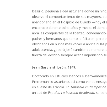
Besullo, pequeña aldea asturiana donde un niño, 
observa el comportamiento de sus mayores, buscan
abandonarlo en el Hospicio de Oviedo —hoy el 
encerrado durante ocho años y medio; el tiempo 
abra las compuertas de la libertad, condenándolo
padres y hermanos que tanto le faltaron, pero 
obstinados en nunca más volver a abrirle ni las
adolescencia, ¿podrá José cambiar de nombre, as
fuerza del destino siempre acaba imponiendo su 
Jean Garciant. León, 1947.
Doctorado en Estudios Ibéricos e Ibero-american
Prerrománico asturiano, así como varios ensayo
en el este de Francia. En
Tabarnia en tiempos d
unidad de España
. La buscona desabrida
, su obr