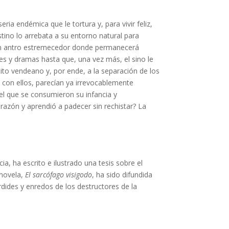
ia endémica que le tortura y, para vivir feliz,
stino lo arrebata a su entorno natural para
 un antro estremecedor donde permanecerá
es y dramas hasta que, una vez más, el sino le
ito vendeano y, por ende, a la separación de los
con ellos, parecían ya irrevocablemente
el que se consumieron su infancia y
razón y aprendió a padecer sin rechistar? La
, ha escrito e ilustrado una tesis sobre el
 novela,
El sarcófago visigodo
, ha sido difundida
rdides y enredos de los destructores de la