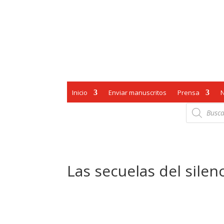
Inicio
Enviar manuscritos
Prensa
Búsqueda
de
productos
Las secuelas del silen