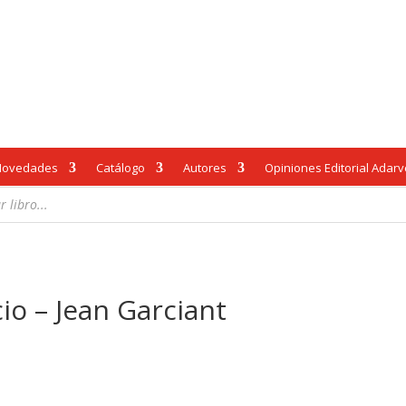
Novedades
Catálogo
Autores
Opiniones Editorial Adar
cio – Jean Garciant