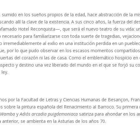
sumido en los sueños propios de la edad, hace abstracción de la miser
do allí la clave de la existencia. A sus cinco años, la fuerza del de
afamado Hotel Reconquista—, que será el nuevo teatro de su vida:
necesario para familiarizarse con toda suerte de tragedias, vejacion
 irremediablemente al exilio en una institución perdida en un pueblec
que, por lo que pudo observar en los escasos momentos compartidos 
 puertas del corazón ni las de casa. Como el emblemático hospicio en 
pecto y destino una vez liberado del mundo en el que se forjó su co
ley.
os por la Facultad de Letras y Ciencias Humanas de Besançon, Francia
s sobre la pintura española del Renacimiento al Barroco. Su primera
e Wamba
y
Adiós arcadia puigdemoniaca
satiriza para ahondar en los a
a anterior, se ambienta en la Asturias de los años 70.