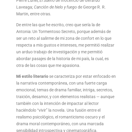
Pierre Lunel;
El Sueño de Inocencio
de Gerardo
Laveaga;
Canción de hielo y fuego
de George R. R.
Martin, entre otras.
De entre las que he escrito, creo que sería la de
Antonia: Un Tormentoso Secreto, porque además de
ser un reto al salirme de mi zona de confort en lo que
respecta a mis gustos e intereses, me permitió realizar
un arduo trabajo de investigación y me permitió
abordar pasajes de la historia de mi país, la cual, es
otra de las cosas que me apasiona.
Mi estilo literario
se caracteriza por estar enfocado en
la narrativa contemporánea, con una fuerte carga
emocional, temas de drama familiar, intriga, secretos,
traición, desamor, y con elementos realistas — aunque
también con la intención de impactar al lector
haciéndolo “vivir” la novela. Una fusión entre el
realismo psicológico, el romanticismo oscuro y el
drama moral contemporáneo, con una marcada
sensibilidad introspectiva y cinematográfica.