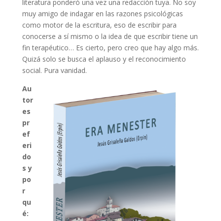
literatura ponderó una vez una redacción tuya. No soy
muy amigo de indagar en las razones psicológicas
como motor de la escritura, eso de escribir para
conocerse a sí mismo o la idea de que escribir tiene un
fin terapéutico… Es cierto, pero creo que hay algo más.
Quizá solo se busca el aplauso y el reconocimiento
social. Pura vanidad.
Au
tor
es
pr
ef
eri
do
s y
po
r
qu
é: