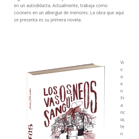
en un autodidacta. Actualmente, trabaja como
cocinero en un albergue de menores. La obra que aquí
se presenta es su primera novela.
Vi
v
o
e
n
Fr
a
nc
ia,
te
n