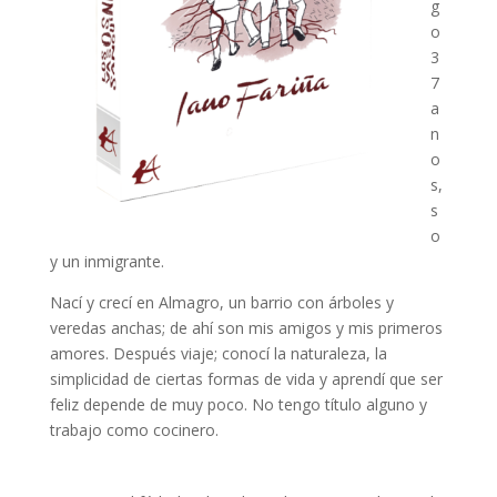
g
o
3
7
a
n
o
s,
s
o
y un inmigrante.
Nací y crecí en Almagro, un barrio con árboles y
veredas anchas; de ahí son mis amigos y mis primeros
amores. Después viaje; conocí la naturaleza, la
simplicidad de ciertas formas de vida y aprendí que ser
feliz depende de muy poco. No tengo título alguno y
trabajo como cocinero.