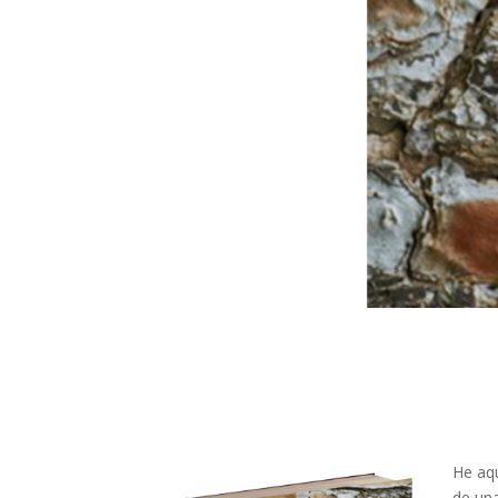
He aqu
de una