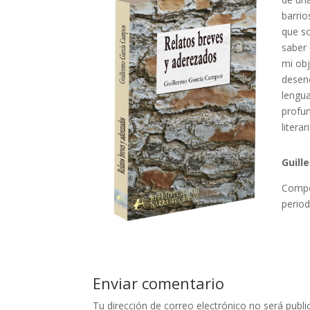
barrio
que so
saber 
mi obj
desenc
lengua
profun
literar
Guill
Compos
period
Enviar comentario
Tu dirección de correo electrónico no será publi