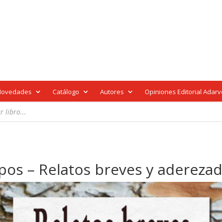
Novedades
Catálogo
Autores
Opiniones Editorial Adar
pos – Relatos breves y adereza