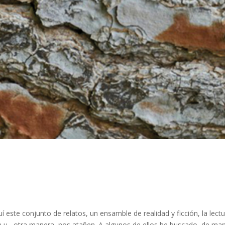
í este conjunto de relatos, un ensamble de realidad y ficción, la l
 u otra manera, nos atañen. A algunos de ellos he buscado, de maner