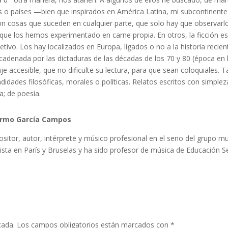
s o países —bien que inspirados en América Latina, mi subcontinente
n cosas que suceden en cualquier parte, que solo hay que observarlo
que los hemos experimentado en carne propia. En otros, la ficción 
etivo. Los hay localizados en Europa, ligados o no a la historia recie
adenada por las dictaduras de las décadas de los 70 y 80 (época en la 
je accesible, que no dificulte su lectura, para que sean coloquiales
didades filosóficas, morales o políticas. Relatos escritos con simplez
ia; de poesía.
ermo García Campos
itor, autor, intérprete y músico profesional en el seno del grupo m
ista en París y Bruselas y ha sido profesor de música de Educación 
cada.
Los campos obligatorios están marcados con
*