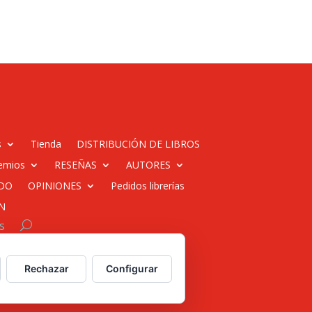
s
Tienda
DISTRIBUCIÓN DE LIBROS
emios
RESEÑAS
AUTORES
DO
OPINIONES
Pedidos librerías
N
s
 web para empresas
Rechazar
Configurar