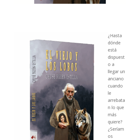
¿Hasta
dónde
está
dispuest
o a
llegar un
anciano
cuando
le
arrebata
n lo que
más
quiere?
¿Seríam
os