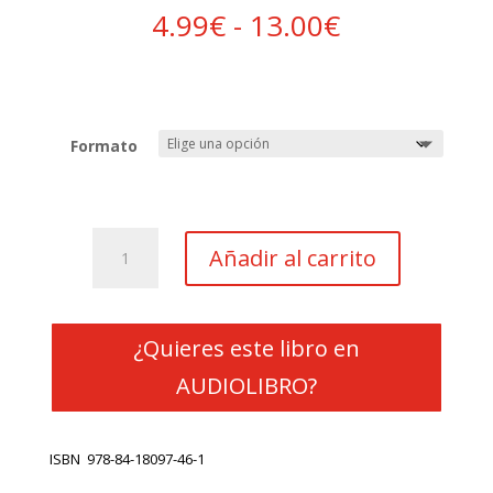
Rango
4.99
€
-
13.00
€
de
precios:
desde
4.99€
hasta
Formato
13.00€
Supongamos
Añadir al carrito
que
esto
es
arte
¿Quieres este libro en
cantidad
AUDIOLIBRO?
ISBN
978-84-18097-46-1