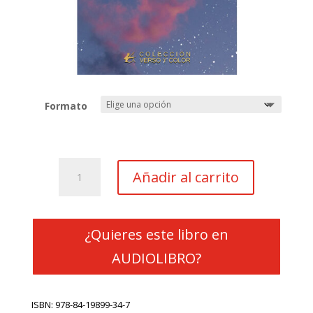
Formato
Si
Añadir al carrito
las
palabras
aún
hablaran
¿Quieres este libro en
Ωrigen
AUDIOLIBRO?
cantidad
ISBN: 978-84-19899-34-7