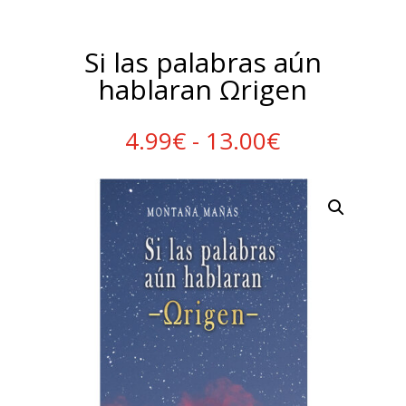
Si las palabras aún
hablaran Ωrigen
Rango
4.99
€
-
13.00
€
de
precios:
desde
4.99€
hasta
13.00€