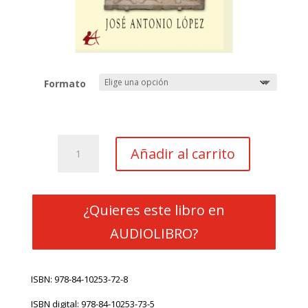
Formato
Por
Añadir al carrito
el
bien
de
Roma
¿Quieres este libro en
cantidad
AUDIOLIBRO?
ISBN: 978-84-10253-72-8
ISBN digital: 978-84-10253-73-5