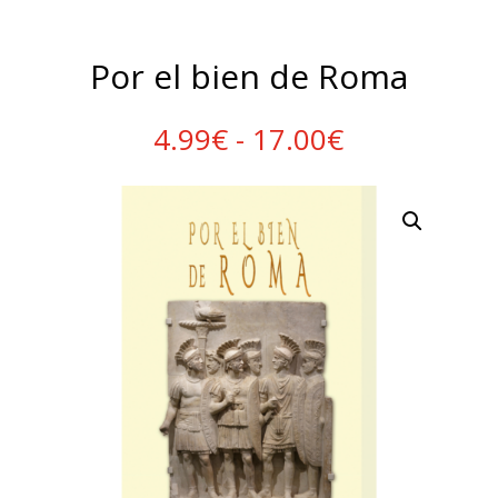
Por el bien de Roma
Rango
4.99
€
-
17.00
€
de
precios:
desde
4.99€
hasta
17.00€