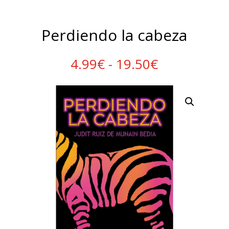
Perdiendo la cabeza
Rango
4.99
€
-
19.50
€
de
precios:
desde
4.99€
hasta
19.50€