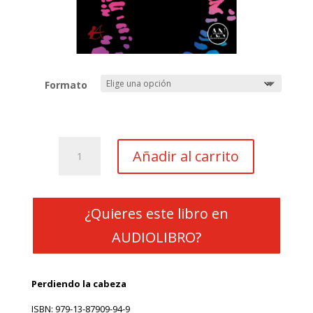
Formato
Perdiendo
Añadir al carrito
la
cabeza
cantidad
¿Quieres este libro en
AUDIOLIBRO?
Perdiendo la cabeza
ISBN: 979-13-87909-94-9